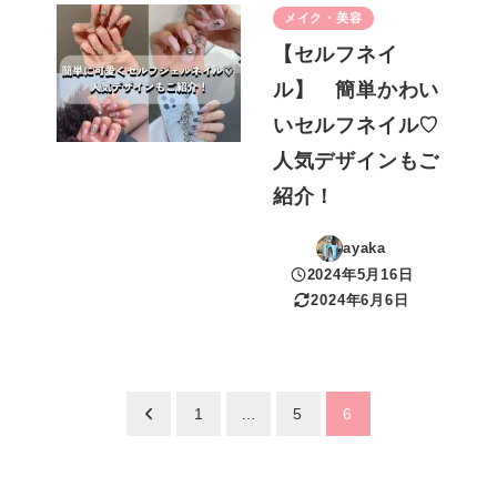
メイク・美容
【セルフネイ
ル】 簡単かわい
いセルフネイル♡
人気デザインもご
紹介！
ayaka
2024年5月16日
投稿日
2024年6月6日
更新日
投
1
…
5
6
稿