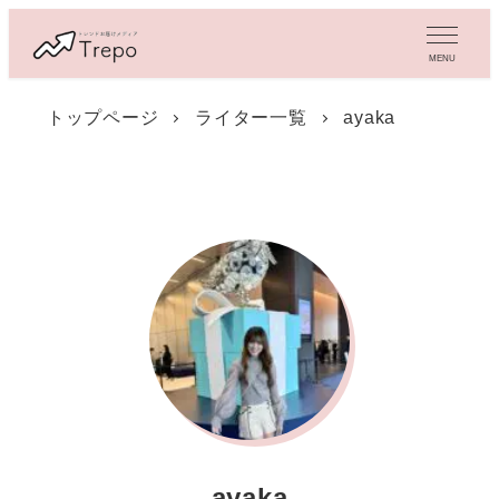
メ
イ
MENU
ン
コ
トップページ
ライター一覧
ayaka
ン
テ
ン
ツ
へ
移
動
ayaka