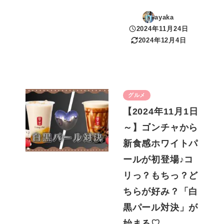
ayaka
2024年11月24日
投稿日
2024年12月4日
更新日
グルメ
【2024年11月1日
～】ゴンチャから
新食感ホワイトパ
ールが初登場♪コ
リっ？もちっ？ど
ちらが好み？「白
黒パール対決」が
始まる♡