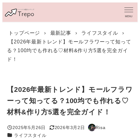
メ
イ
MENU
ン
コ
トップページ
最新記事
ライフスタイル
ン
【2026年最新トレンド】モールフラワーって知って
テ
ン
る？100均でも作れる♡材料&作り方5選を完全ガイ
ツ
ド！
へ
移
動
【2026年最新トレンド】モールフラワ
ーって知ってる？100均でも作れる♡
材料&作り方5選を完全ガイド！
2025年5月26日
2026年3月2日
Risa
投稿日
更新日
著
カテゴリー
ライフスタイル
者