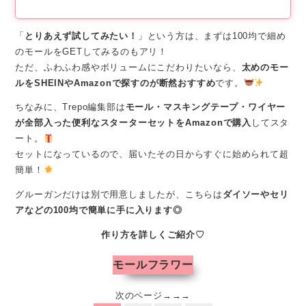
「
とりあえず試してみたい！
」という方は、まずは100均で細め
のモールをGETしてみるのもアリ！
ただ、ふわふわ感やボリュームにこだわりたいなら、
太めのモー
ルをSHEINやAmazonで探すのが断然おすすめ
です。
ちなみに、Trepo編集部は
モール・マスキングテープ・ワイヤー
が全部入った便利なスターターセットをAmazonで購入
してスタ
ート。
セットになっているので、届いたその日からすぐに始められて超
簡単！
グルーガンだけは別で用意しましたが、こちらは
ダイソーやセリ
アなどの100均で簡単に手に入ります◎
作り方を詳しくご紹介♡
モールフラワー
次のページ→→→