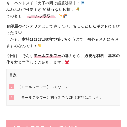
今、ハンドメイド女子の間で話題沸騰中！
ふわふわで可愛すぎる“
枯れないお花
”。
その名も…
モールフラワー
。
お部屋のインテリア
として飾ったり、
ちょっとしたギフト
にもぴ
ったり♡
しかも、
材料はほぼ100均で揃っちゃう
ので、初心者さんにもお
すすめなんです！
今回は、そんな
モールフラワー
の魅力から、
必要な材料
、
基本の
作り方
まで詳しくご紹介します。
目次
1
【モールフラワー】ってなに？
2
【モールフラワー】初心者でもOK！材料はこちら♡