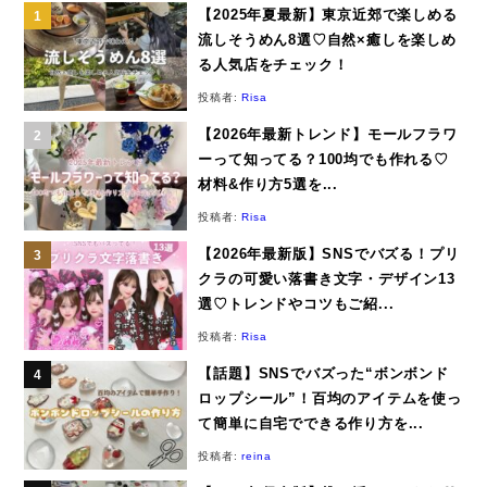
【2025年夏最新】東京近郊で楽しめる
流しそうめん8選♡自然×癒しを楽しめ
る人気店をチェック！
投稿者:
Risa
【2026年最新トレンド】モールフラワ
ーって知ってる？100均でも作れる♡
材料&作り方5選を...
投稿者:
Risa
【2026年最新版】SNSでバズる！プリ
クラの可愛い落書き文字・デザイン13
選♡トレンドやコツもご紹...
投稿者:
Risa
【話題】SNSでバズった“ボンボンド
ロップシール”！百均のアイテムを使っ
て簡単に自宅でできる作り方を...
投稿者:
reina