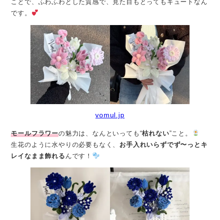
ことで、ふわふわとした質感で、見た目もとってもキュートなん
です。
vomul.jp
モールフラワー
の魅力は、なんといっても“
枯れない
”こと。
生花のように水やりの必要もなく、
お手入れいらずでず〜っとキ
レイなまま飾れる
んです！