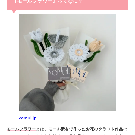
【モールフラワー】ってなに？
vomul.jp
モールフラワー
とは、
モール素材で作ったお花のクラフト作品
の