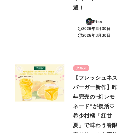
選！
Risa
2026年3月30日
投稿日
2026年3月30日
更新日
グルメ
【フレッシュネス
バーガー新作】昨
年完売の“幻レモ
ネード”が復活♡
希少柑橘「紅甘
夏」で味わう春限