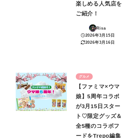
楽しめる人気店を
ご紹介！
Risa
2026年3月15日
投稿日
2026年3月16日
更新日
グルメ
【ファミマ×ウマ
娘】5周年コラボ
が3月15日スター
ト♡限定グッズ＆
全5種のコラボフ
ードをTrepo編集