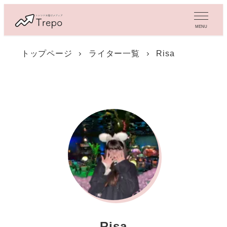
メ
イ
MENU
ン
コ
トップページ
ライター一覧
Risa
ン
テ
ン
ツ
へ
移
動
Risa