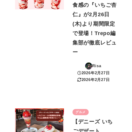
食感の『いちご杏
仁』が2月26日
(木)より期間限定
で登場！Trepo編
集部が徹底レビュ
ー
Risa
2026年2月27日
投稿日
2026年2月27日
更新日
グルメ
【デニーズ いち
ごデザート