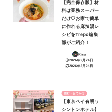
【完全保存版】材
料は業務スーパー
だけ♡お家で簡単
に作れる麻辣湯レ
シピをTrepo編集
部がご紹介！
Risa
2026年2月24日
投稿日
2026年2月24日
更新日
旅行・おでかけ
【東京ベイ有明ワ
シントンホテル】