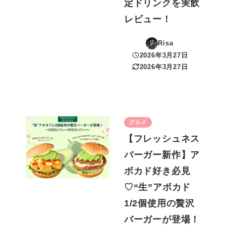
定ドリンクを実飲
レビュー！
Risa
2026年3月27日
投稿日
2026年3月27日
更新日
グルメ
【フレッシュネス
バーガー新作】ア
ボカド好き必見
♡“生”アボカド
1/2個使用の贅沢
バーガーが登場！