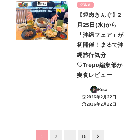
グルメ
【焼肉きんぐ】2
月25日(水)から
「沖縄フェア」が
初開催！まるで沖
縄旅行気分
♡Trepo編集部が
実食レビュー
Risa
2026年2月22日
投稿日
2026年2月22日
更新日
投
1
2
…
15