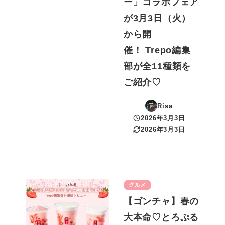
ー」コラボフェア
が3月3日（火）
から開
催！ Trepo編集
部が全11種類を
ご紹介♡
Risa
2026年3月3日
投稿日
2026年3月3日
更新日
グルメ
【ゴンチャ】春の
大本命♡とろぷる