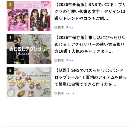
【2026年最新版】SNSでバズる！プリ
クラの可愛い落書き文字・デザイン13
選♡トレンドやコツもご紹...
投稿者:
Risa
【2026年保存版】推し活にぴったり♡
めじるしアクセサリーの使い方＆飾り
方10選！人気のキャラクター...
投稿者:
Risa
【話題】SNSでバズった“ボンボンド
ロップシール”！百均のアイテムを使っ
て簡単に自宅でできる作り方を...
投稿者:
reina