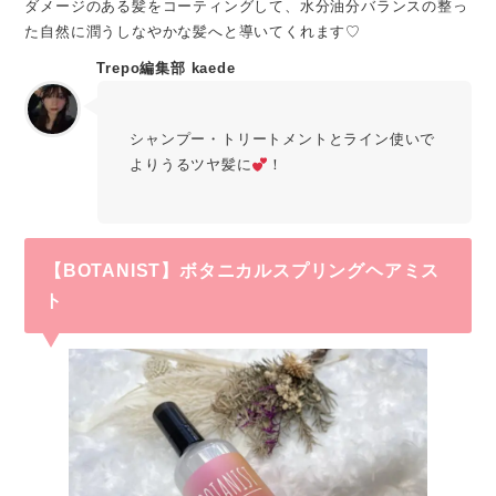
ダメージのある髪をコーティングして、水分油分バランスの整っ
た自然に潤うしなやかな髪へと導いてくれます♡
Trepo編集部 kaede
シャンプー・トリートメントとライン使いで
よりうるツヤ髪に
！
【BOTANIST】
ボタニカルスプリングヘアミス
ト