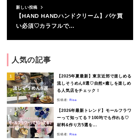
新しい投稿
【HAND HANDハンドクリーム】パケ買
い必須♡カラフルで…
人気の記事
【2025年夏最新】東京近郊で楽しめる
流しそうめん8選♡自然×癒しを楽しめ
る人気店をチェック！
投稿者:
Risa
【2026年最新トレンド】モールフラワ
ーって知ってる？100均でも作れる♡
材料&作り方5選を...
投稿者:
Risa