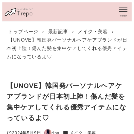
メ
イ
MENU
ン
コ
トップページ
最新記事
メイク・美容
ン
【UNOVE】韓国発パーソナルヘアケアブランドが日
テ
ン
本初上陸！傷んだ髪を集中ケアしてくれる優秀アイテ
ツ
ムになっているよ♡
へ
移
動
【UNOVE】韓国発パーソナルヘアケ
アブランドが日本初上陸！傷んだ髪を
集中ケアしてくれる優秀アイテムにな
っているよ♡
カテゴリー
2024年5月9日
rina
メイク・美容