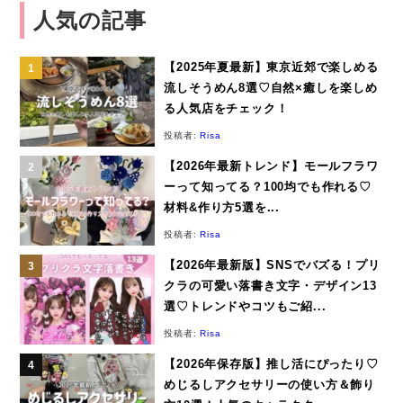
人気の記事
【2025年夏最新】東京近郊で楽しめる
流しそうめん8選♡自然×癒しを楽しめ
る人気店をチェック！
投稿者:
Risa
【2026年最新トレンド】モールフラワ
ーって知ってる？100均でも作れる♡
材料&作り方5選を...
投稿者:
Risa
【2026年最新版】SNSでバズる！プリ
クラの可愛い落書き文字・デザイン13
選♡トレンドやコツもご紹...
投稿者:
Risa
【2026年保存版】推し活にぴったり♡
めじるしアクセサリーの使い方＆飾り