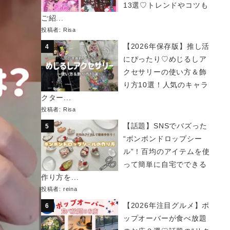
13選♡トレンドやコツも
ご紹...
投稿者:
Risa
【2026年保存版】推し活
にぴったり♡めじるしア
クセサリーの使い方＆飾
り方10選！人気のキャラ
クター...
投稿者:
Risa
【話題】SNSでバズった
“ボンボンドロップシー
ル”！百均のアイテムを使
って簡単に自宅でできる
作り方を...
投稿者:
reina
【2026年注目グルメ】ポ
ップオーバーが食べ放題