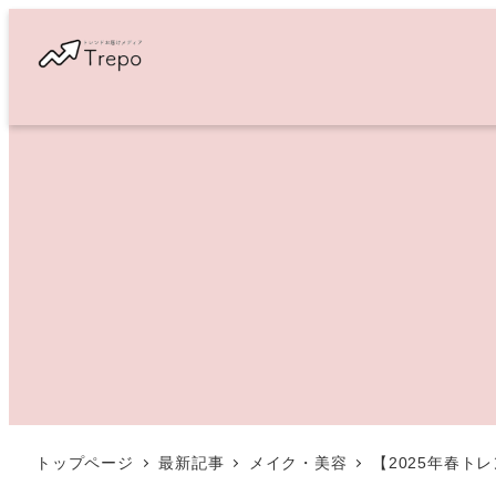
メ
イ
ン
コ
ン
テ
ン
ツ
へ
移
動
トップページ
最新記事
メイク・美容
【2025年春ト