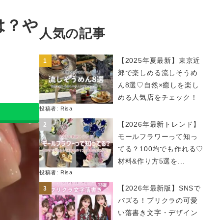
は？や
人気の記事
【2025年夏最新】東京近
郊で楽しめる流しそうめ
ん8選♡自然×癒しを楽し
める人気店をチェック！
投稿者:
Risa
【2026年最新トレンド】
モールフラワーって知っ
てる？100均でも作れる♡
材料&作り方5選を...
投稿者:
Risa
【2026年最新版】SNSで
バズる！プリクラの可愛
い落書き文字・デザイン