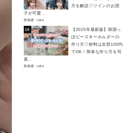
方を解説♡ツインのお団
子が可愛...
投稿者:
ruka
【2025年最新版】韓国っ
ぽビーズキーホルダーの
作り方♡材料は全部100均
でOK！簡単な作り方を写
真...
投稿者:
ruka