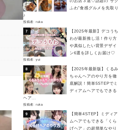
のお店３選♡話題の“サク
ふわ”食感グルメを先取り
♪
投稿者:
ruka
【2025年最新】デコうち
わが最新推し活！作り方
や真似したい背景デザイ
ン6選を詳しくお届け♡
投稿者:
yui
【2025年最新版】くるみ
ちゃんヘアのやり方を徹
底解説！簡単5STEPでミ
ディアムヘアでもできる
ヘア...
投稿者:
ruka
【簡単4STEP】ミディア
ムヘアでもできる「くら
げヘア」の超簡単なやり