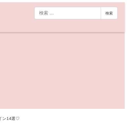
検
検索
索
ン14選♡