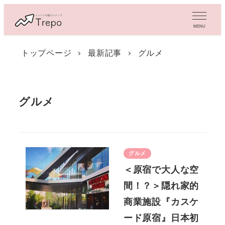
メ
イ
MENU
ン
コ
トップページ
最新記事
グルメ
ン
テ
ン
ツ
グルメ
へ
移
動
グルメ
＜原宿で大人な空
間！？＞隠れ家的
商業施設『カスケ
ード原宿』日本初