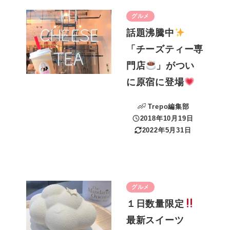
グルメ
話題沸騰中
「チーズティー専
門店
」がつい
に原宿に登場
Trepo編集部
2018年10月19日
投稿日
2022年5月31日
更新日
グルメ
１日数量限定
最新スイーツ