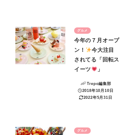
更新日
グルメ
今年の７月オープ
ン！
今大注目
されてる「回転ス
イーツ
」
Trepo編集部
2018年10月10日
投稿日
2022年5月31日
更新日
グルメ