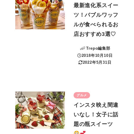
最新進化系スイー
ツ！バブルワッフ
ルが食べられるお
店おすすめ3選♡
Trepo編集部
2018年10月10日
投稿日
2022年5月31日
更新日
グルメ
インスタ映え間違
いなし！女子に話
題の瓶スイーツ