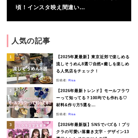
頃！インスタ映え間違い…
人気の記事
【2025年夏最新】東京近郊で楽しめる
流しそうめん8選♡自然×癒しを楽しめ
る人気店をチェック！
投稿者:
Risa
【2026年最新トレンド】モールフラワ
ーって知ってる？100均でも作れる♡
材料&作り方5選を...
投稿者:
Risa
【2026年最新版】SNSでバズる！プリ
クラの可愛い落書き文字・デザイン13