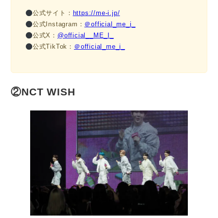
公式サイト：
https://me-i.jp/
公式Instagram：
＠official_me_i_
公式X：
@official__ME_I_
公式TikTok：
＠official_me_i_
②NCT WISH