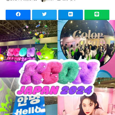
投稿日
著
者