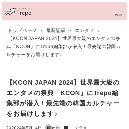
メ
イ
MENU
ン
コ
トップページ
最新記事
エンタメ
ン
【KCON JAPAN 2024】世界最大級のエンタメの祭
テ
ン
典「KCON」にTrepo編集部が潜入！最先端の韓国カ
ツ
ルチャーをお届けします♪
へ
移
動
【KCON JAPAN 2024】世界最大級の
エンタメの祭典「KCON」にTrepo編
集部が潜入！最先端の韓国カルチャー
をお届けします♪
カテゴリー
2024年5月14日
miei
エンタメ