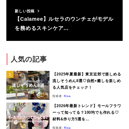
新しい投稿
【Calamee】ルセラのウンチェがモデル
を務めるスキンケア…
人気の記事
【2025年夏最新】東京近郊で楽しめる
流しそうめん8選♡自然×癒しを楽しめ
る人気店をチェック！
投稿者:
Risa
【2026年最新トレンド】モールフラワ
ーって知ってる？100均でも作れる♡
材料&作り方5選を...
投稿者:
Risa