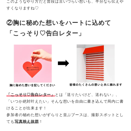
このようなやり方だと普段は言いづらい想いも、半分なら伝えや
すくなりますね♡
②胸に秘めた想いをハートに込めて
「こっそり♡告白レター」
「こっそり♡告白レター」
とは「送りたいけど、送れない」、
「いつか絶対叶えたい」そんな想いを自由に書き込んで局内に書
けることが出来ます！
参加者の秘めた想いがずらりと並ぶブースは、撮影スポットとし
ても
写真映え抜群
！