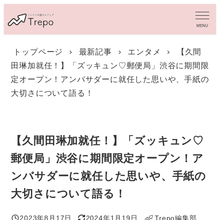
メ
イ
MENU
ン
コ
トップページ
最新記事
エンタメ
【久間
ン
田琳加就任！】「ズッキュン♡郵便局」渋谷に期間限
テ
ン
定オープン！アンバサダーに就任した思いや、手紙の
ツ
大切さについて語る！
へ
移
動
【久間田琳加就任！】「ズッキュン♡
郵便局」渋谷に期間限定オープン！ア
ンバサダーに就任した思いや、手紙の
大切さについて語る！
2023年8月17日
2024年1月19日
Trepo編集部