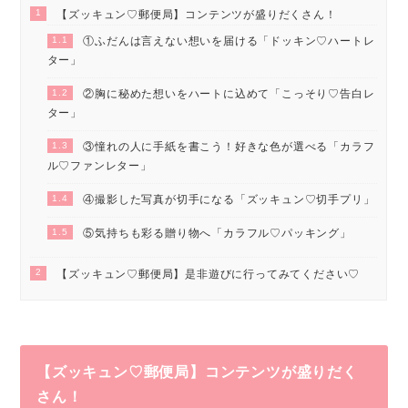
1
【ズッキュン♡郵便局】コンテンツが盛りだくさん！
1.1
①ふだんは言えない想いを届ける「ドッキン♡ハートレ
ター」
1.2
②胸に秘めた想いをハートに込めて「こっそり♡告白レ
ター」
1.3
③憧れの人に手紙を書こう！好きな色が選べる「カラフ
ル♡ファンレター」
1.4
④撮影した写真が切手になる「ズッキュン♡切手プリ」
1.5
⑤気持ちも彩る贈り物へ「カラフル♡パッキング」
2
【ズッキュン♡郵便局】是非遊びに行ってみてください♡
【ズッキュン♡郵便局】コンテンツが盛りだく
さん！