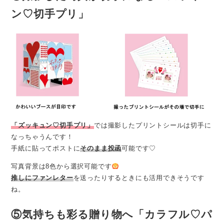
ン♡切手プリ」
「ズッキュン♡切手プリ」
では撮影したプリントシールは切手に
なっちゃうんです！
手紙に貼ってポストに
そのまま投函
可能です♡
写真背景は8色から選択可能です
推しにファンレター
を送ったりするときにも活用できそうです
ね。
⑤気持ちも彩る贈り物へ「カラフル♡パ