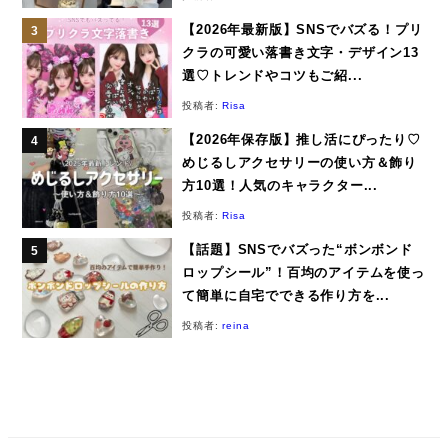
【2026年最新版】SNSでバズる！プリ
クラの可愛い落書き文字・デザイン13
選♡トレンドやコツもご紹...
投稿者:
Risa
【2026年保存版】推し活にぴったり♡
めじるしアクセサリーの使い方＆飾り
方10選！人気のキャラクター...
投稿者:
Risa
【話題】SNSでバズった“ボンボンド
ロップシール”！百均のアイテムを使っ
て簡単に自宅でできる作り方を...
投稿者:
reina