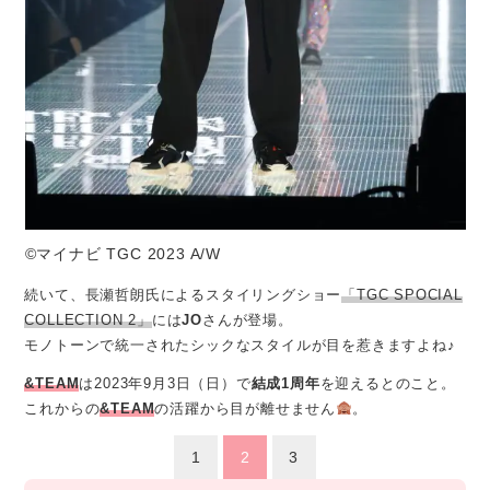
©マイナビ TGC 2023 A/W
続いて、長瀬哲朗氏によるスタイリングショー
「TGC SPOCIAL
COLLECTION 2」
には
JO
さんが登場。
モノトーンで統一されたシックなスタイルが目を惹きますよね♪
&TEAM
は2023年9月3日（日）で
結成1周年
を迎えるとのこと。
これからの
&TEAM
の活躍から目が離せません
。
1
2
3