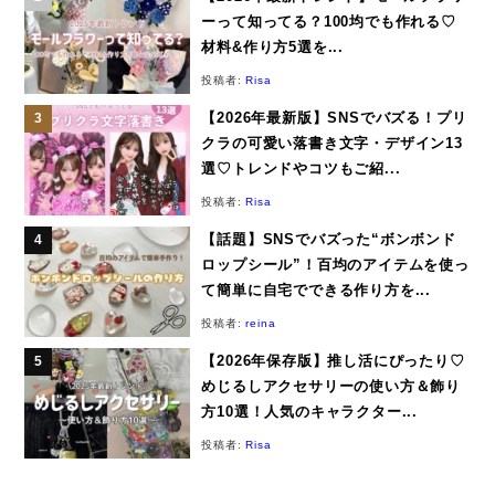
ーって知ってる？100均でも作れる♡
材料&作り方5選を...
投稿者:
Risa
【2026年最新版】SNSでバズる！プリ
クラの可愛い落書き文字・デザイン13
選♡トレンドやコツもご紹...
投稿者:
Risa
【話題】SNSでバズった“ボンボンド
ロップシール”！百均のアイテムを使っ
て簡単に自宅でできる作り方を...
投稿者:
reina
【2026年保存版】推し活にぴったり♡
めじるしアクセサリーの使い方＆飾り
方10選！人気のキャラクター...
投稿者:
Risa