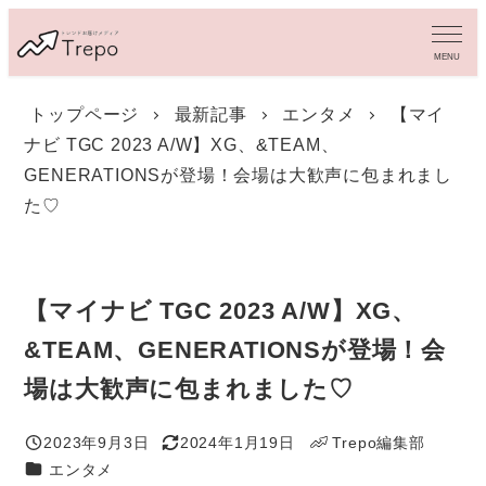
メ
イ
MENU
ン
コ
トップページ
最新記事
エンタメ
【マイ
ン
ナビ TGC 2023 A/W】XG、&TEAM、
テ
ン
GENERATIONSが登場！会場は大歓声に包まれまし
ツ
た♡
へ
移
動
【マイナビ TGC 2023 A/W】XG、
&TEAM、GENERATIONSが登場！会
場は大歓声に包まれました♡
2023年9月3日
2024年1月19日
Trepo編集部
投稿日
更新日
著
カテゴリー
エンタメ
者