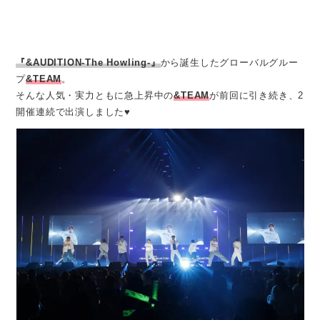
『&AUDITION-The Howling-』
から誕生したグローバルグルー
プ
&TEAM
。
そんな人気・実力ともに急上昇中の
&TEAM
が前回に引き続き、2
開催連続で出演しました♥