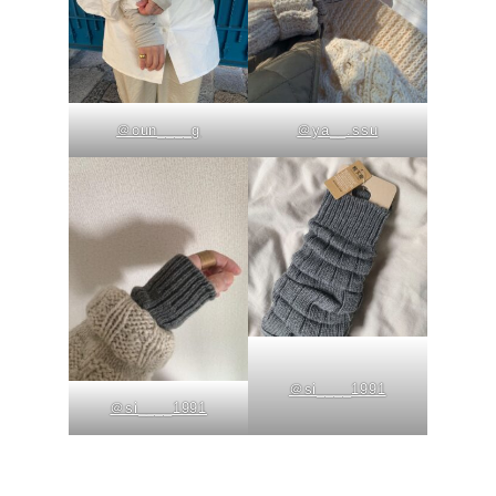
＠oun____g
＠ya__.ssu
＠si____1991
＠si____1991