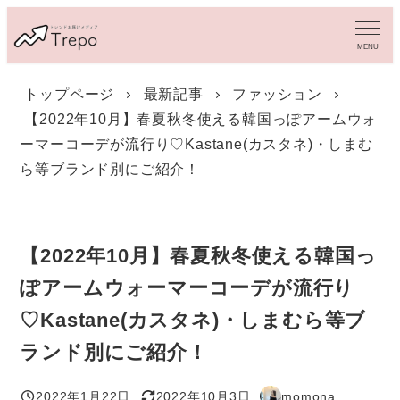
メ
イ
MENU
ン
コ
トップページ
最新記事
ファッション
ン
【2022年10月】春夏秋冬使える韓国っぽアームウォ
テ
ン
ーマーコーデが流行り♡Kastane(カスタネ)・しまむ
ツ
ら等ブランド別にご紹介！
へ
移
動
【2022年10月】春夏秋冬使える韓国っ
ぽアームウォーマーコーデが流行り
♡Kastane(カスタネ)・しまむら等ブ
ランド別にご紹介！
2022年1月22日
2022年10月3日
momona