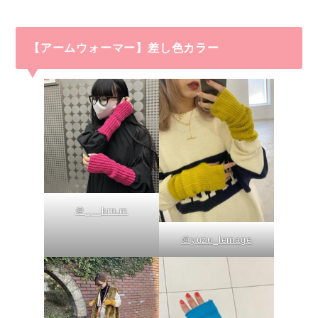
【アームウォーマー】差し色カラー
＠___krn.m
＠yuzu_lemage