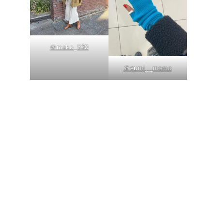
＠mako_530
＠sumi__momo