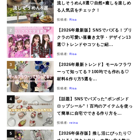
流しそうめん8選♡自然×癒しを楽しめ
る人気店をチェック！
投稿者:
Risa
【2026年最新版】SNSでバズる！プリ
クラの可愛い落書き文字・デザイン13
選♡トレンドやコツもご紹...
投稿者:
Risa
【2026年最新トレンド】モールフラワ
ーって知ってる？100均でも作れる♡
材料&作り方5選を...
投稿者:
Risa
【話題】SNSでバズった“ボンボンド
ロップシール”！百均のアイテムを使っ
て簡単に自宅でできる作り方を...
投稿者:
reina
【2026年保存版】推し活にぴったり♡