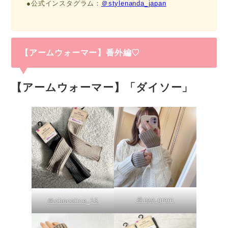
●公式インスタグラム：
＠stylenanda_japan
【
アームウォーマー
】番外編♡
【
アームウォーマー
】「ダイソー」
＠naa.gram
＠chocolice_16