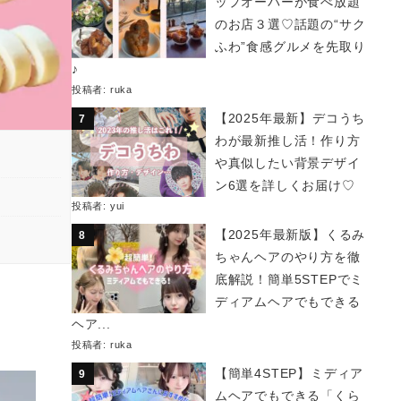
ップオーバーが食べ放題
のお店３選♡話題の“サク
ふわ”食感グルメを先取り
♪
投稿者:
ruka
【2025年最新】デコうち
わが最新推し活！作り方
や真似したい背景デザイ
ン6選を詳しくお届け♡
投稿者:
yui
【2025年最新版】くるみ
ちゃんヘアのやり方を徹
底解説！簡単5STEPでミ
ディアムヘアでもできる
ヘア...
投稿者:
ruka
【簡単4STEP】ミディア
ムヘアでもできる「くら