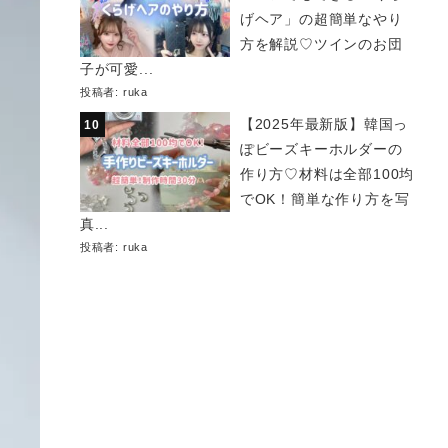
げヘア」の超簡単なやり
方を解説♡ツインのお団
子が可愛...
投稿者:
ruka
【2025年最新版】韓国っ
ぽビーズキーホルダーの
作り方♡材料は全部100均
でOK！簡単な作り方を写
真...
投稿者:
ruka