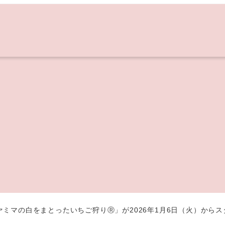
ミマの白をまとったいちご狩りⓇ」が2026年1月6日（火）から