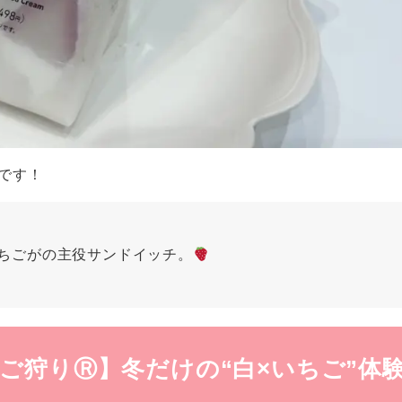
です！
ちごがの主役サンドイッチ。
ご狩りⓇ】冬だけの“白×いちご”体