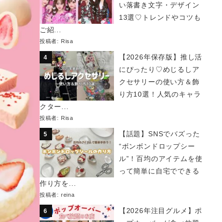
い落書き文字・デザイン
13選♡トレンドやコツも
ご紹...
投稿者:
Risa
【2026年保存版】推し活
にぴったり♡めじるしア
クセサリーの使い方＆飾
り方10選！人気のキャラ
クター...
投稿者:
Risa
【話題】SNSでバズった
“ボンボンドロップシー
ル”！百均のアイテムを使
って簡単に自宅でできる
作り方を...
投稿者:
reina
【2026年注目グルメ】ポ