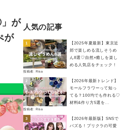
Ⓡ」が
人気の記事
ぺが
【2025年夏最新】東京近
郊で楽しめる流しそうめ
ん8選♡自然×癒しを楽し
める人気店をチェック！
投稿者:
Risa
【2026年最新トレンド】
モールフラワーって知っ
てる？100均でも作れる♡
材料&作り方5選を...
投稿者:
Risa
【2026年最新版】SNSで
バズる！プリクラの可愛