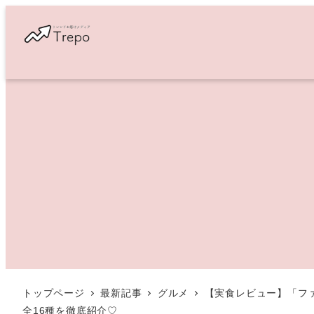
メ
イ
ン
コ
ン
テ
ン
ツ
へ
移
動
トップページ
最新記事
グルメ
【実食レビュー】「ファ
全16種を徹底紹介♡