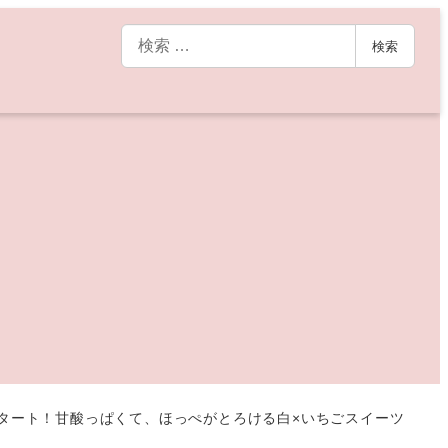
検
検索
索
スタート！甘酸っぱくて、ほっぺがとろける白×いちごスイーツ