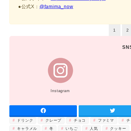
●公式X：
@famima_now
1
2
S
Instagram
ドリンク
クレープ
チョコ
ファミマ
チ
キャラメル
冬
いちご
人気
クッキー