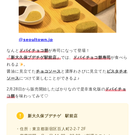
@
seoultown.jp
なんと
ドバイチョコ餅
が寿司になって登場！
「新大久保ブデチゲ駅前店」
では、
ドバイチョコ餅寿司
が食べら
れるよ
。
醤油に見立てた
チョコソース
と濃厚わさびに見立てた
ピスタチオ
ソース
につけて楽しむことができるよ♪
2月28日から販売開始したばかりなので是非進化版の
ドバイチョ
コ餅
を味わってみて♡
新大久保ブデチゲ 駅前店
・住所：東京都新宿区百人町2-2-7 2F