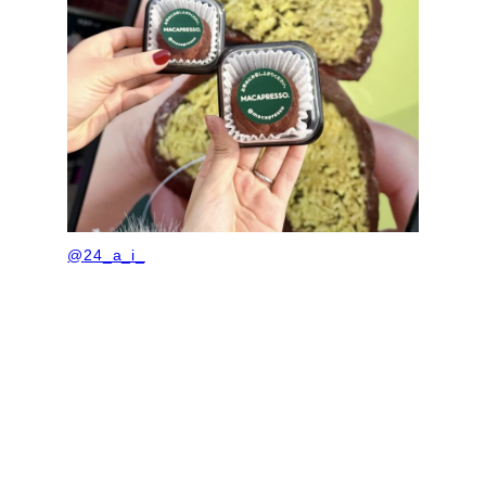
@
24_a_i_