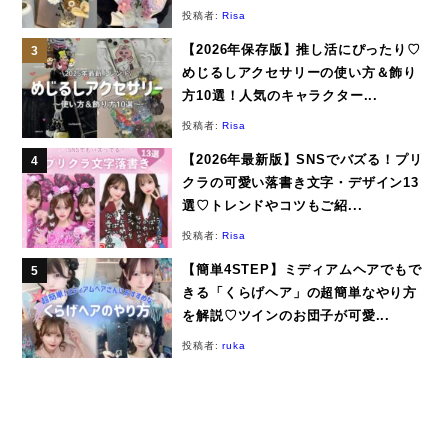
投稿者:
Risa
【2026年保存版】推し活にぴったり♡
めじるしアクセサリーの使い方＆飾り
方10選！人気のキャラクター...
投稿者:
Risa
【2026年最新版】SNSでバズる！プリ
クラの可愛い落書き文字・デザイン13
選♡トレンドやコツもご紹...
投稿者:
Risa
【簡単4STEP】ミディアムヘアでもで
きる「くらげヘア」の超簡単なやり方
を解説♡ツインのお団子が可愛...
投稿者:
ruka