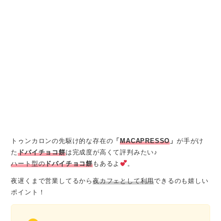
トゥンカロンの先駆け的な存在の
「
MACAPRESSO
」
が手がけ
た
ドバイチョコ餅
は完成度が高くて評判みたい♪
ハート型の
ドバイチョコ餅
もあるよ
。
夜遅くまで営業してるから
夜カフェとして利用
できるのも嬉しい
ポイント！