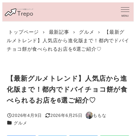
メ
イ
MENU
ン
コ
トップページ
最新記事
グルメ
【最新グ
ン
ルメトレンド】人気店から進化版まで！都内でドバイ
テ
ン
チョコ餅が食べられるお店を6選ご紹介♡
ツ
へ
移
動
【最新グルメトレンド】人気店から進
化版まで！都内でドバイチョコ餅が食
べられるお店を6選ご紹介♡
2026年4月9日
2026年6月25日
ももな
投稿日
更新日
著
カテゴリー
グルメ
者