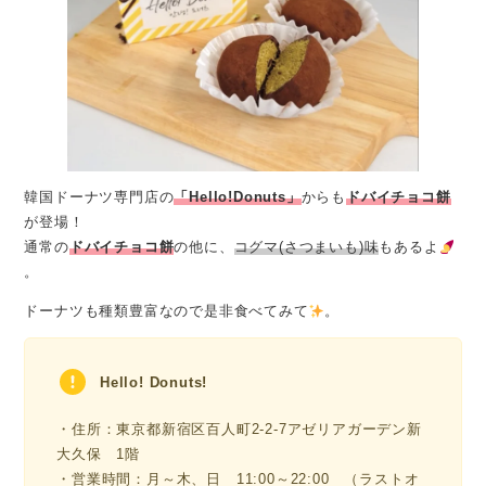
韓国ドーナツ専門店
の
「Hello!Donuts」
からも
ドバイチョコ餅
が登場！
通常の
ドバイチョコ餅
の他に、
コグマ(さつまいも)味
もあるよ
。
ドーナツも種類豊富なので是非食べてみて
。
Hello! Donuts!
・住所：東京都新宿区百人町2-2-7アゼリアガーデン新
大久保 1階
・営業時間：月～木、日 11:00～22:00 （ラストオ