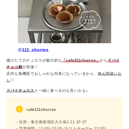
@
111_churros
揚げたてのチュロスが魅力的な
「cafe111churros」
から
ドバイ
チョコ餅
が登場！
店内も無機質でおしゃれな内装になっているから、
映え間違いな
し
♡
ドバイチュロス
と一緒に食べるのも良いかも♪
cafe111churros
・住所：東京都新宿区大久保1-11-10 1F
・営業時間：11:00~22:00 (ラストオーダー 22:00)