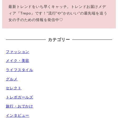
最新トレンドをいち早くキャッチ。トレンドお届けメデ
ィア『Trepo』です！"流行"や"かわいい"の最先端を追う
女の子のための情報を発信中♡
カテゴリー
ファッション
メイク・美容
ライフスタイル
グルメ
セレクト
トレポガールズ
旅行・おでかけ
インタビュー