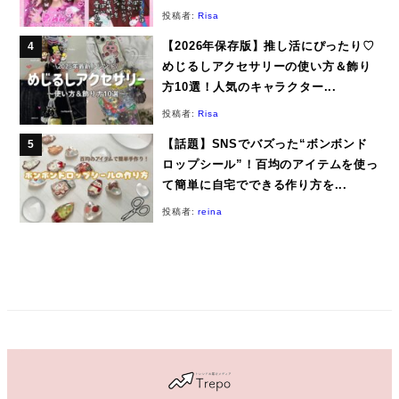
投稿者:
Risa
【2026年保存版】推し活にぴったり♡
めじるしアクセサリーの使い方＆飾り
方10選！人気のキャラクター...
投稿者:
Risa
【話題】SNSでバズった“ボンボンド
ロップシール”！百均のアイテムを使っ
て簡単に自宅でできる作り方を...
投稿者:
reina