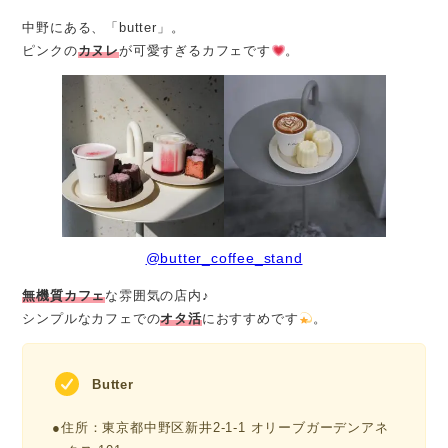
中野にある、「butter」。
ピンクの
カヌレ
が可愛すぎるカフェです
。
@butter_coffee_stand
無機質カフェ
な雰囲気の店内♪
シンプルなカフェでの
オタ活
におすすめです
。
Butter
●住所：東京都中野区新井2-1-1 オリーブガーデンアネ