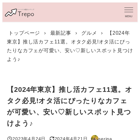
メ
イ
MENU
ン
コ
トップページ
最新記事
グルメ
【2024年
ン
東京】推し活カフェ11選。オタク必見!オタ活にぴっ
テ
ン
たりなカフェが可愛い、安い♡新しいスポット見つけ
ツ
よう♪
へ
移
動
【2024年東京】推し活カフェ11選。オ
タク必見!オタ活にぴったりなカフェ
が可愛い、安い♡新しいスポット見つ
けよう♪
2023年4月24日
2024年4月21日
serina