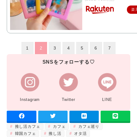
楽
1
2
3
4
5
6
7
SNSをフォローする♡
Instagram
Twitter
LINE
推し活カフェ
カフェ
カフェ巡り
韓国カフェ
推し活
オタ活