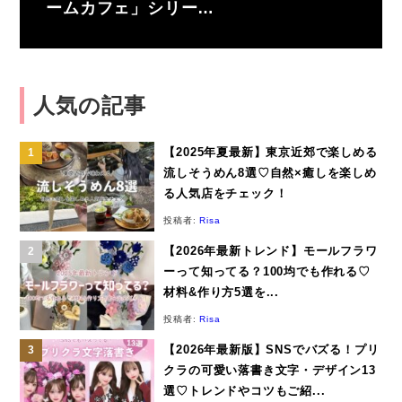
ームカフェ」シリー…
人気の記事
【2025年夏最新】東京近郊で楽しめる
流しそうめん8選♡自然×癒しを楽しめ
る人気店をチェック！
投稿者:
Risa
【2026年最新トレンド】モールフラワ
ーって知ってる？100均でも作れる♡
材料&作り方5選を...
投稿者:
Risa
【2026年最新版】SNSでバズる！プリ
クラの可愛い落書き文字・デザイン13
選♡トレンドやコツもご紹...