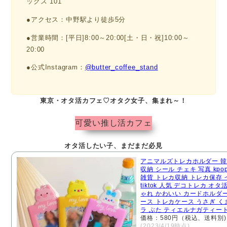
ックス 101
●アクセス：中野駅より徒歩5分
●営業時間：[平日]8:00～20:00[土・日・祝]10:00～
20:00
●公式Instagram：
@butter_coffee_stand
東京・オタ活カフェ♡オタク女子、集まれ～！
可愛い推し活カフェ
オタ活したい子、まだまだ必見
アニマルズトレカホルダー 韓
収納 シール チェキ 写真 kpo
雑貨 トレカ収納 トレカ保存
tiktok 人気 デコトレカ オタ
ゃれ かわいい カードホルダ
ース トレカケース うさぎ くま
ラ ぶた ティエルナガティー
価格：580円（税込、送料別)
(2023/4/19時点)