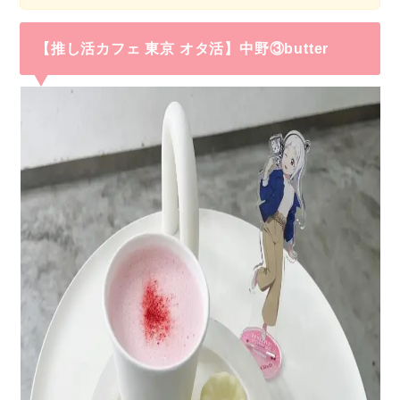
【推し活カフェ 東京 オタ活】中野③
butter