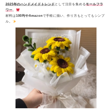
2025年のハンドメイドトレンド
として注目を集める
モールフラ
ワー
。
材料は
100均やAmazon
で手軽に揃い、作り方もとってもシンプ
ル。