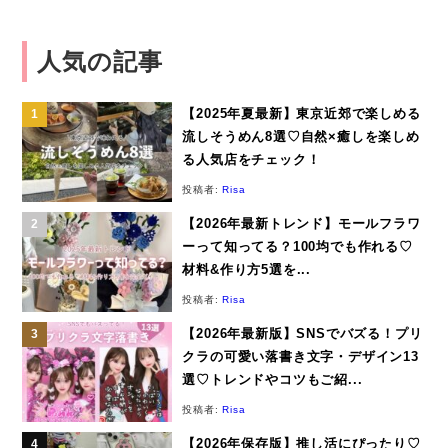
人気の記事
【2025年夏最新】東京近郊で楽しめる
流しそうめん8選♡自然×癒しを楽しめ
る人気店をチェック！
投稿者:
Risa
【2026年最新トレンド】モールフラワ
ーって知ってる？100均でも作れる♡
材料&作り方5選を...
投稿者:
Risa
【2026年最新版】SNSでバズる！プリ
クラの可愛い落書き文字・デザイン13
選♡トレンドやコツもご紹...
投稿者:
Risa
【2026年保存版】推し活にぴったり♡