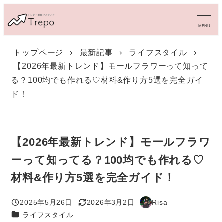
メ
イ
MENU
ン
コ
トップページ
最新記事
ライフスタイル
ン
【2026年最新トレンド】モールフラワーって知って
テ
ン
る？100均でも作れる♡材料&作り方5選を完全ガイ
ツ
ド！
へ
移
動
【2026年最新トレンド】モールフラワ
ーって知ってる？100均でも作れる♡
材料&作り方5選を完全ガイド！
2025年5月26日
2026年3月2日
Risa
投稿日
更新日
著
カテゴリー
ライフスタイル
者