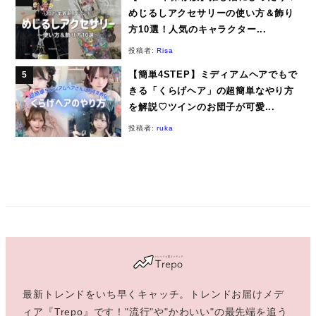
めじるしアクセサリーの使い方＆飾り
方10選！人気のキャラクター...
投稿者:
Risa
【簡単4STEP】ミディアムヘアでもで
きる「くらげヘア」の超簡単なやり方
を解説♡ツインのお団子が可愛...
投稿者:
ruka
最新トレンドをいち早くキャッチ。トレンドお届けメデ
ィア『Trepo』です！"流行"や"かわいい"の最先端を追う