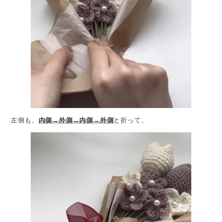
左側も、
内側→外側→内側→外側
と折って、