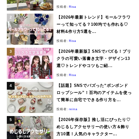
投稿者:
Risa
【2026年最新トレンド】モールフラワ
ーって知ってる？100均でも作れる♡
材料&作り方5選を...
投稿者:
Risa
【2026年最新版】SNSでバズる！プリ
クラの可愛い落書き文字・デザイン13
選♡トレンドやコツもご紹...
投稿者:
Risa
【話題】SNSでバズった“ボンボンド
ロップシール”！百均のアイテムを使っ
て簡単に自宅でできる作り方を...
投稿者:
reina
【2026年保存版】推し活にぴったり♡
めじるしアクセサリーの使い方＆飾り
方10選！人気のキャラクター...