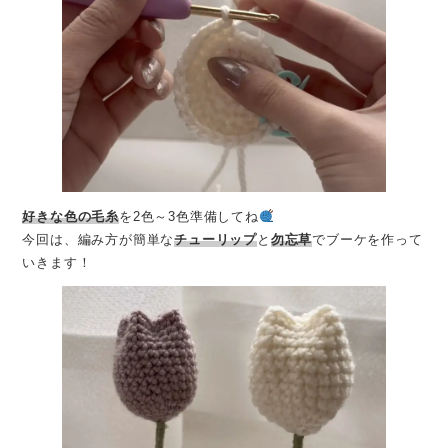
好きな色の毛糸
を2色～3色準備してね
今回は、編み方が簡単な
チューリップ
と
勿忘草
でブーケを作って
いきます！