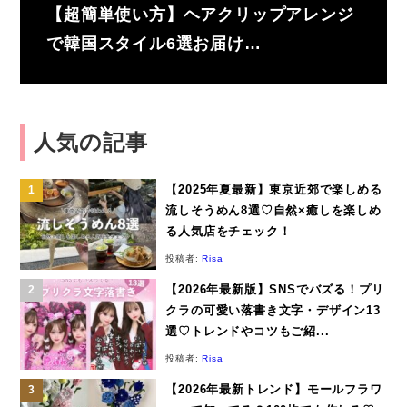
【超簡単使い方】ヘアクリップアレンジ
で韓国スタイル6選お届け…
人気の記事
【2025年夏最新】東京近郊で楽しめる
流しそうめん8選♡自然×癒しを楽しめ
る人気店をチェック！
投稿者:
Risa
【2026年最新版】SNSでバズる！プリ
クラの可愛い落書き文字・デザイン13
選♡トレンドやコツもご紹...
投稿者:
Risa
【2026年最新トレンド】モールフラワ