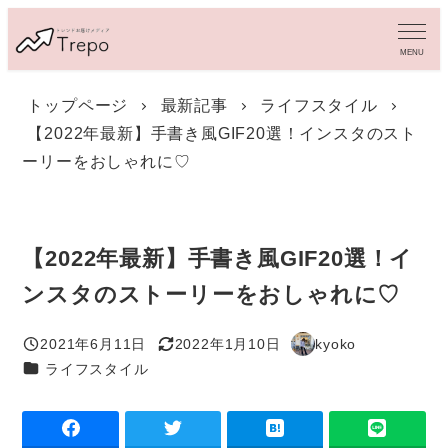
メ
イ
MENU
ン
コ
トップページ
最新記事
ライフスタイル
ン
【2022年最新】手書き風GIF20選！インスタのスト
テ
ン
ーリーをおしゃれに♡
ツ
へ
移
動
【2022年最新】手書き風GIF20選！イ
ンスタのストーリーをおしゃれに♡
2021年6月11日
2022年1月10日
kyoko
投稿日
更新日
著
カテゴリー
ライフスタイル
者