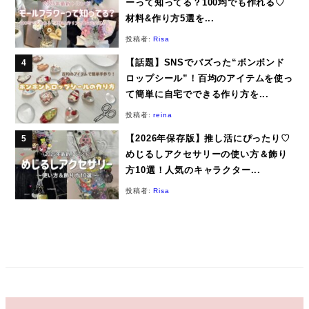
ーって知ってる？100均でも作れる♡
材料&作り方5選を...
投稿者:
Risa
【話題】SNSでバズった“ボンボンド
ロップシール”！百均のアイテムを使っ
て簡単に自宅でできる作り方を...
投稿者:
reina
【2026年保存版】推し活にぴったり♡
めじるしアクセサリーの使い方＆飾り
方10選！人気のキャラクター...
投稿者:
Risa