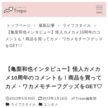
メ
イ
MENU
ン
コ
トップページ
最新記事
ライフスタイル
ン
【亀梨和也インタビュー】怪人カメカメ10周年のコ
テ
ン
メントも！商品を買ってカメ・ワカメモチーフグッズ
ツ
をGET♡
へ
移
動
【亀梨和也インタビュー】怪人カメカ
メ10周年のコメントも！商品を買って
カメ・ワカメモチーフグッズをGET♡
2022年5月30日
2023年1月16日
Trepo編集部
投稿日
更新日
著
カテゴリー
カテゴリー
ライフスタイル
エンタメ
者