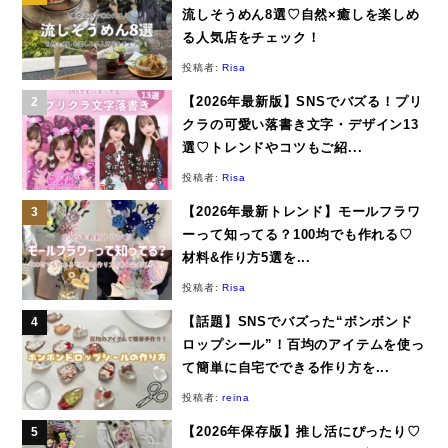
流しそうめん8選♡自然×癒しを楽しめ
る人気店をチェック！
投稿者:
Risa
【2026年最新版】SNSでバズる！プリ
クラの可愛い落書き文字・デザイン13
選♡トレンドやコツもご紹...
投稿者:
Risa
【2026年最新トレンド】モールフラワ
ーって知ってる？100均でも作れる♡
材料&作り方5選を...
投稿者:
Risa
【話題】SNSでバズった“ボンボンド
ロップシール”！百均のアイテムを使っ
て簡単に自宅でできる作り方を...
投稿者:
reina
【2026年保存版】推し活にぴったり♡