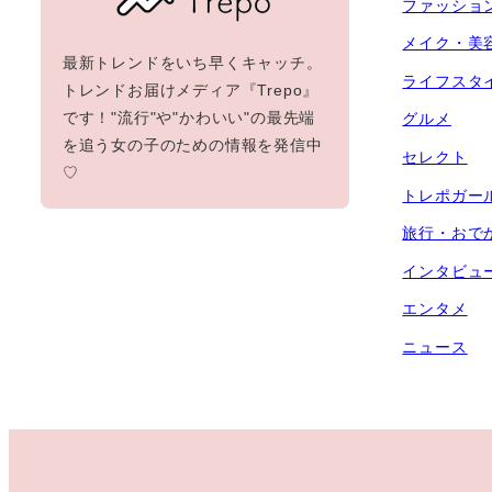
ファッショ
メイク・美
最新トレンドをいち早くキャッチ。
ライフスタ
トレンドお届けメディア『Trepo』
です！"流行"や"かわいい"の最先端
グルメ
を追う女の子のための情報を発信中
セレクト
♡
トレポガー
旅行・おで
インタビュ
エンタメ
ニュース