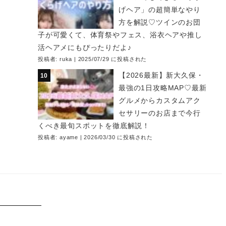
げヘア」の超簡単なやり
方を解説♡ツインのお団
子が可愛くて、体育祭やフェス、浴衣ヘアや推し
活ヘアメにもぴったりだよ♪
投稿者:
ruka
|
2025/07/29 に投稿された
【2026最新】新大久保・
最強の1日攻略MAP♡最新
グルメからカスタムアク
セサリーのお店まで今行
くべき最旬スポットを徹底解説！
投稿者:
ayame
|
2026/03/30 に投稿された