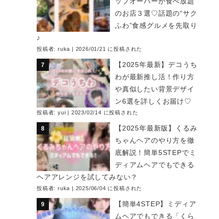
ップオーバーが食べ放題
のお店３選♡話題の“サク
ふわ”食感グルメを先取り
♪
投稿者:
ruka
|
2026/01/21 に投稿された
【2025年最新】デコうち
わが最新推し活！作り方
や真似したい背景デザイ
ン6選を詳しくお届け♡
投稿者:
yui
|
2023/02/14 に投稿された
【2025年最新版】くるみ
ちゃんヘアのやり方を徹
底解説！簡単5STEPでミ
ディアムヘアでもできる
ヘアアレンジを試してみない？
投稿者:
ruka
|
2025/06/04 に投稿された
【簡単4STEP】ミディア
ムヘアでもできる「くら