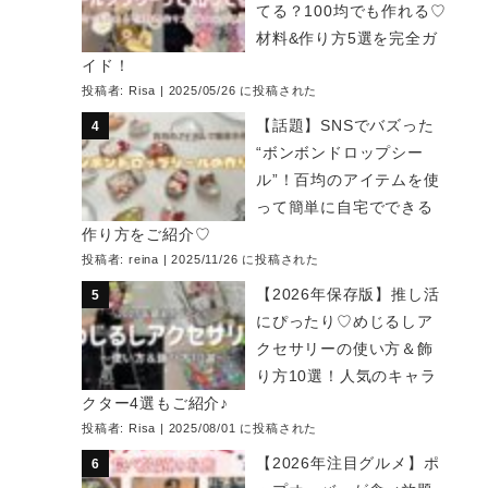
てる？100均でも作れる♡
材料&作り方5選を完全ガ
イド！
投稿者:
Risa
|
2025/05/26 に投稿された
【話題】SNSでバズった
“ボンボンドロップシー
ル”！百均のアイテムを使
って簡単に自宅でできる
作り方をご紹介♡
投稿者:
reina
|
2025/11/26 に投稿された
【2026年保存版】推し活
にぴったり♡めじるしア
クセサリーの使い方＆飾
り方10選！人気のキャラ
クター4選もご紹介♪
投稿者:
Risa
|
2025/08/01 に投稿された
【2026年注目グルメ】ポ