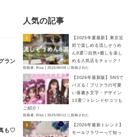
人気の記事
【2025年夏最新】東京近
郊で楽しめる流しそうめ
ん8選♡自然×癒しを楽し
！グラン
める人気店をチェック！
投稿者:
Risa
|
2025/06/08 に投稿された
【2026年最新版】SNSで
バズる！プリクラの可愛
い落書き文字・デザイン
13選♡トレンドやコツも
ご紹介！
投稿者:
Risa
|
2025/05/12 に投稿された
【2026年最新トレンド】
写真も♡
モールフラワーって知っ