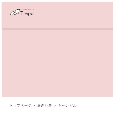
メ
イ
ン
コ
ン
テ
ン
ツ
へ
移
動
トップページ
最新記事
キャンガル