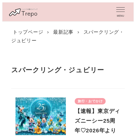
メ
イ
MENU
ン
コ
トップページ
最新記事
スパークリング・
ン
ジュビリー
テ
ン
ツ
へ
移
スパークリング・ジュビリー
動
旅行・おでかけ
【速報】東京ディ
ズニーシー25周
年♡2026年より