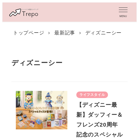
メ
イ
MENU
ン
コ
トップページ
最新記事
ディズニーシー
ン
テ
ン
ツ
ディズニーシー
へ
移
動
ライフスタイル
【ディズニー最
新】ダッフィー＆
フレンズ20周年
記念のスペシャル