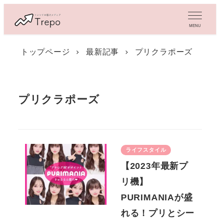
メ
イ
MENU
ン
コ
トップページ
最新記事
プリクラポーズ
ン
テ
ン
ツ
プリクラポーズ
へ
移
動
ライフスタイル
【2023年最新プ
リ機】
PURIMANIAが盛
れる！プリとシー