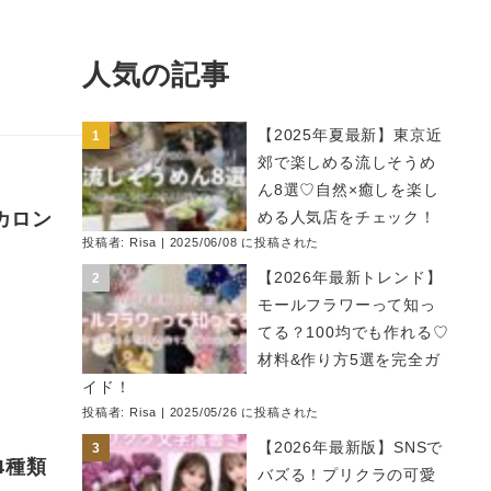
人気の記事
【2025年夏最新】東京近
郊で楽しめる流しそうめ
ん8選♡自然×癒しを楽し
マカロン
める人気店をチェック！
投稿者:
Risa
|
2025/06/08 に投稿された
【2026年最新トレンド】
モールフラワーって知っ
てる？100均でも作れる♡
材料&作り方5選を完全ガ
イド！
投稿者:
Risa
|
2025/05/26 に投稿された
【2026年最新版】SNSで
4種類
バズる！プリクラの可愛