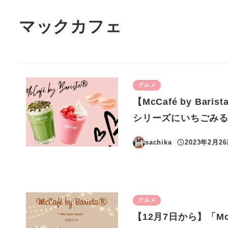
マックカフェ
グルメ
【McCafé by B
シリーズにいちごみ
sachika
2023年2月2
投稿日
グルメ
【12月7日から】「Mc