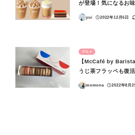
が登場！気になるお
yui
2022年12月6日
投稿日
グルメ
【McCafé by B
うじ茶フラッペも復
momona
2022年8月2
投稿日