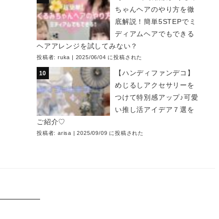
ちゃんヘアのやり方を徹
底解説！簡単5STEPでミ
ディアムヘアでもできる
ヘアアレンジを試してみない？
投稿者:
ruka
|
2025/06/04 に投稿された
【ハンディファンデコ】
めじるしアクセサリーを
つけて特別感アップ♪可愛
い推し活アイデア７選を
ご紹介♡
投稿者:
arisa
|
2025/09/09 に投稿された