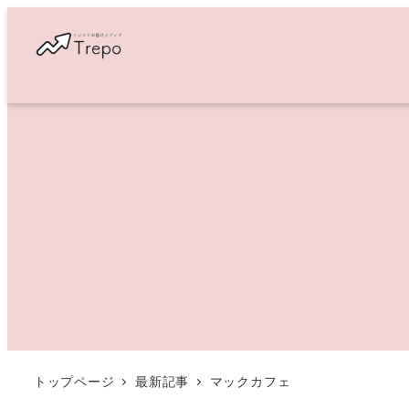
メ
イ
ン
コ
ン
テ
ン
ツ
へ
移
動
トップページ
最新記事
マックカフェ