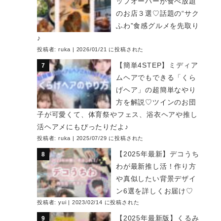
ップオーバーが食べ放題
のお店３選♡話題の“サク
ふわ”食感グルメを先取り
♪
投稿者:
ruka
|
2026/01/21 に投稿された
【簡単4STEP】ミディア
ムヘアでもできる「くら
げヘア」の超簡単なやり
方を解説♡ツインのお団
子が可愛くて、体育祭やフェス、浴衣ヘアや推し
活ヘアメにもぴったりだよ♪
投稿者:
ruka
|
2025/07/29 に投稿された
【2025年最新】デコうち
わが最新推し活！作り方
や真似したい背景デザイ
ン6選を詳しくお届け♡
投稿者:
yui
|
2023/02/14 に投稿された
【2025年最新版】くるみ