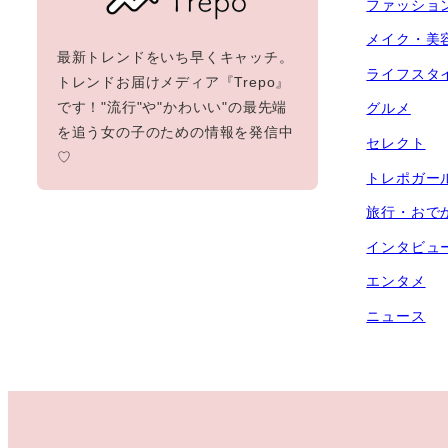
ファッショ
メイク・美
最新トレンドをいち早くキャッチ。
ライフスタ
トレンドお届けメディア『Trepo』
です！"流行"や"かわいい"の最先端
グルメ
を追う女の子のための情報を発信中
セレクト
♡
トレポガー
旅行・おで
インタビュ
エンタメ
ニュース