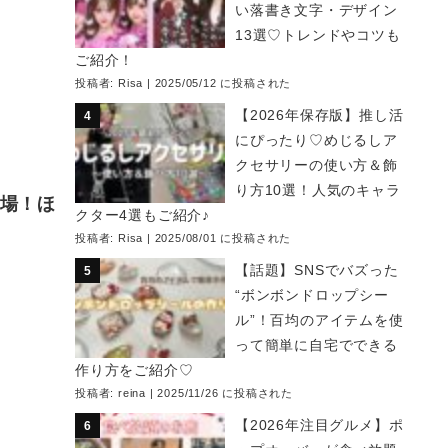
い落書き文字・デザイン
13選♡トレンドやコツも
ご紹介！
投稿者:
Risa
|
2025/05/12 に投稿された
【2026年保存版】推し活
にぴったり♡めじるしア
クセサリーの使い方＆飾
り方10選！人気のキャラ
登場！ほ
クター4選もご紹介♪
投稿者:
Risa
|
2025/08/01 に投稿された
【話題】SNSでバズった
“ボンボンドロップシー
ル”！百均のアイテムを使
って簡単に自宅でできる
作り方をご紹介♡
投稿者:
reina
|
2025/11/26 に投稿された
【2026年注目グルメ】ポ