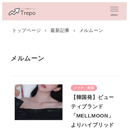
メ
イ
MENU
ン
コ
トップページ
最新記事
メルムーン
ン
テ
ン
ツ
メルムーン
へ
移
動
メイク・美容
【韓国発】ビュー
ティブランド
「MELLMOON」
よりハイブリッド