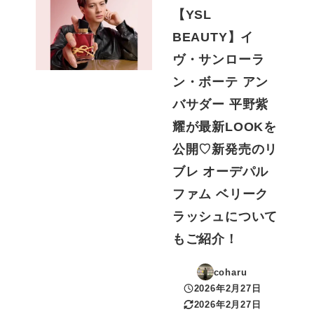
【YSL
BEAUTY】イ
ヴ・サンローラ
ン・ボーテ アン
バサダー 平野紫
耀が最新LOOKを
公開♡新発売のリ
ブレ オーデパル
ファム ベリーク
ラッシュについて
もご紹介！
coharu
2026年2月27日
投稿日
2026年2月27日
更新日