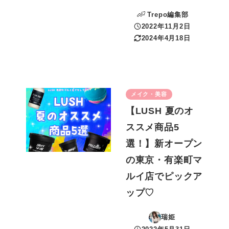
Trepo編集部
2022年11月2日
投稿日
2024年4月18日
更新日
メイク・美容
【LUSH 夏のオ
ススメ商品5
選！】新オープン
の東京・有楽町マ
ルイ店でピックア
ップ♡
瑞姫