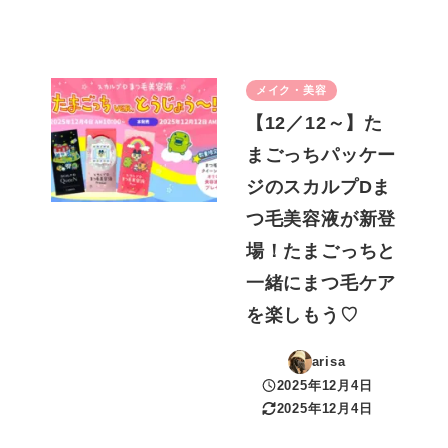
メイク・美容
【12／12～】た
まごっちパッケー
ジのスカルプDま
つ毛美容液が新登
場！たまごっちと
一緒にまつ毛ケア
を楽しもう♡
arisa
2025年12月4日
投稿日
2025年12月4日
更新日