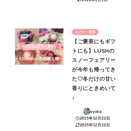
更新日
メイク・美容
【ご褒美にもギフ
トにも】LUSHの
スノーフェアリー
が今年も帰ってき
た♡冬だけの甘い
香りにときめいて
♪
ayaka
2025年12月22日
投稿日
2025年12月22日
更新日