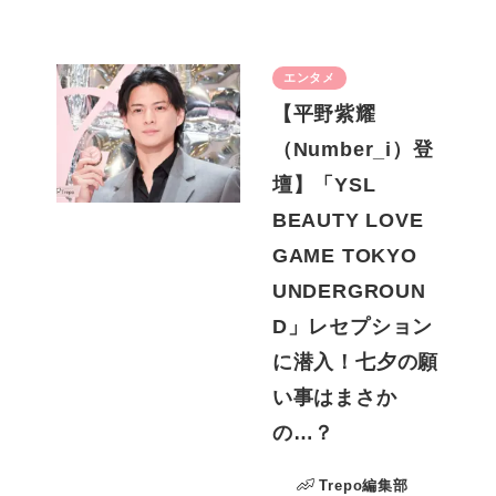
エンタメ
【平野紫耀
（Number_i）登
壇】「YSL
BEAUTY LOVE
GAME TOKYO
UNDERGROUN
D」レセプション
に潜入！七夕の願
い事はまさか
の…？
Trepo編集部