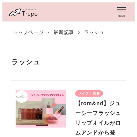
メ
イ
MENU
ン
コ
トップページ
最新記事
ラッシュ
ン
テ
ン
ツ
ラッシュ
へ
移
動
メイク・美容
【rom&nd】ジュ
ーシーフラッシュ
リップオイルがロ
ムアンドから登