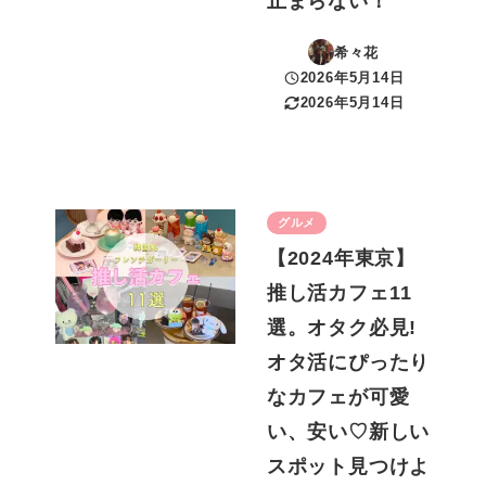
止まらない！
希々花
2026年5月14日
投稿日
2026年5月14日
更新日
グルメ
【2024年東京】
推し活カフェ11
選。オタク必見!
オタ活にぴったり
なカフェが可愛
い、安い♡新しい
スポット見つけよ