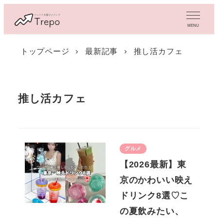
メ
イ
MENU
ン
コ
トップページ
最新記事
推し活カフェ
ン
テ
ン
ツ
推し活カフェ
へ
移
動
グルメ
【2026最新】東
京のかわいい映え
ドリンク8選♡こ
の夏飲みたい、