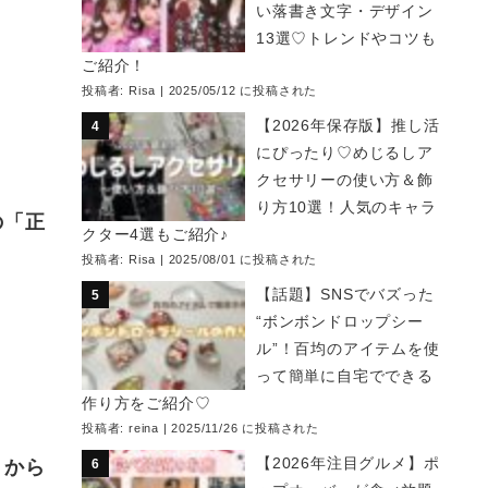
い落書き文字・デザイン
13選♡トレンドやコツも
ご紹介！
投稿者:
Risa
|
2025/05/12 に投稿された
【2026年保存版】推し活
にぴったり♡めじるしア
クセサリーの使い方＆飾
り方10選！人気のキャラ
の「正
クター4選もご紹介♪
投稿者:
Risa
|
2025/08/01 に投稿された
【話題】SNSでバズった
“ボンボンドロップシー
ル”！百均のアイテムを使
って簡単に自宅でできる
作り方をご紹介♡
投稿者:
reina
|
2025/11/26 に投稿された
【2026年注目グルメ】ポ
」から