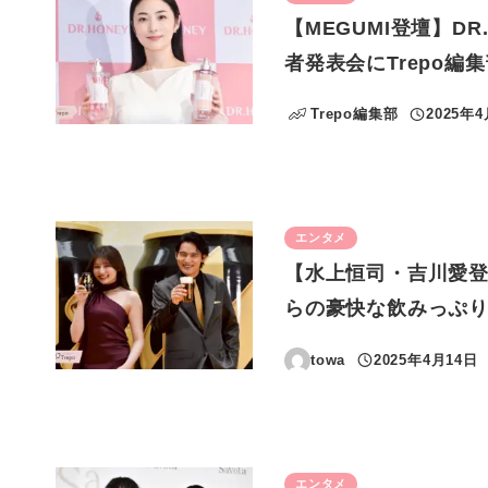
【MEGUMI登壇】DR
者発表会にTrepo編
Trepo編集部
2025年
投稿日
エンタメ
【水上恒司・吉川愛登
らの豪快な飲みっぷり
towa
2025年4月14日
投稿日
エンタメ