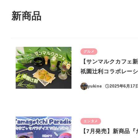
新商品
グルメ
【サンマルクカフェ
祇園辻利コラボレー
yukine
2025年6月17
投稿日
エンタメ
【7月発売】新商品『