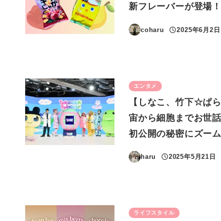
新フレーバーが登場
coharu
2025年6月2日
投稿日
エンタメ
【しなこ、竹下☆ぱら
宙から細胞までお世話
初公開の秘密にズー
haru
2025年5月21日
投稿日
ライフスタイル