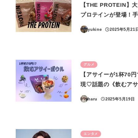
【THE PROTEI
プロテインが登場！
yukine
2025年5月21
投稿日
グルメ
【アサイーが1杯70
現♡話題の《飲むア
haru
2025年5月19日
投稿日
エンタメ