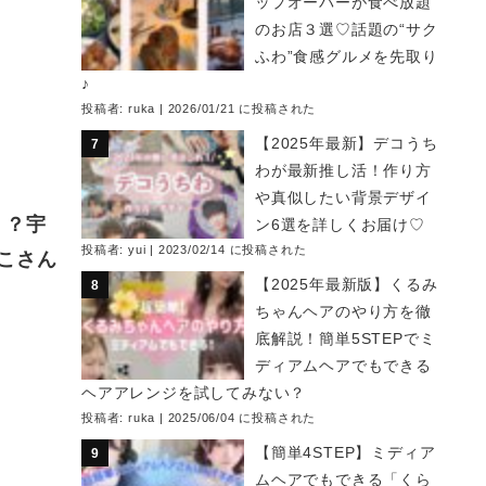
ップオーバーが食べ放題
のお店３選♡話題の“サク
ふわ”食感グルメを先取り
♪
投稿者:
ruka
|
2026/01/21 に投稿された
【2025年最新】デコうち
わが最新推し活！作り方
や真似したい背景デザイ
！？宇
ン6選を詳しくお届け♡
投稿者:
yui
|
2023/02/14 に投稿された
こさん
【2025年最新版】くるみ
ちゃんヘアのやり方を徹
底解説！簡単5STEPでミ
ディアムヘアでもできる
ヘアアレンジを試してみない？
投稿者:
ruka
|
2025/06/04 に投稿された
【簡単4STEP】ミディア
ムヘアでもできる「くら