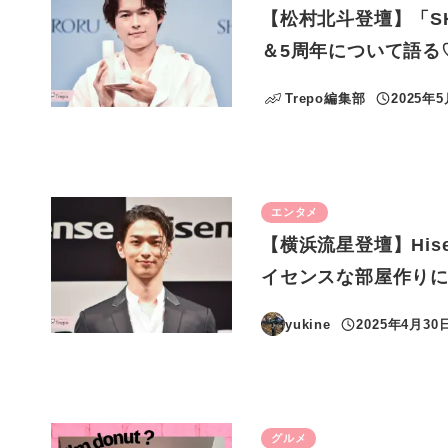
【松村北斗登壇】「SH
＆5周年について語る
Trepo編集部
2025年
投稿日
エンタメ
【横浜流星登壇】His
イセンスな部屋作り
yukine
2025年4月30
投稿日
グルメ