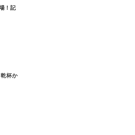
登場！記
！乾杯か