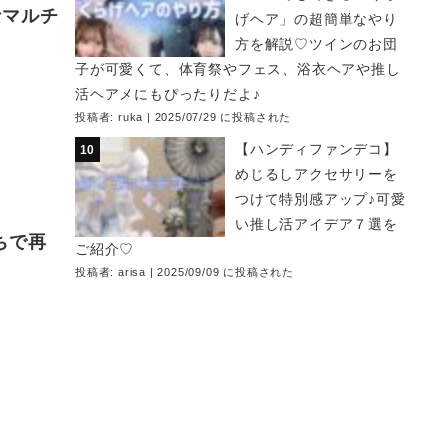
なマルチ
げヘア」の超簡単なやり
方を解説♡ツインのお団
子が可愛くて、体育祭やフェス、浴衣ヘアや推し
活ヘアメにもぴったりだよ♪
投稿者:
ruka
|
2025/07/29 に投稿された
【ハンディファンデコ】
めじるしアクセサリーを
つけて特別感アップ♪可愛
い推し活アイデア７選を
ちで再
ご紹介♡
投稿者:
arisa
|
2025/09/09 に投稿された