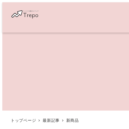
メ
イ
ン
コ
ン
テ
ン
ツ
へ
移
動
トップページ
最新記事
新商品