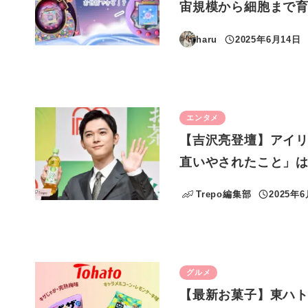
宙規模から細胞まで育
haru
2025年6月14日
投稿日
エンタメ
【吉沢亮登壇】アイ
直いやされたこと」
Trepo編集部
2025年
投稿日
グルメ
【最新お菓子】東ハ