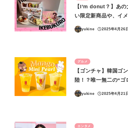
【I’m donut？
い限定新商品や、イメ
yukine
2025年4月26
投稿日
グルメ
【ゴンチャ】韓国ゴ
陸！？唯一無二の“ゴ
yukine
2025年4月21
投稿日
エンタメ