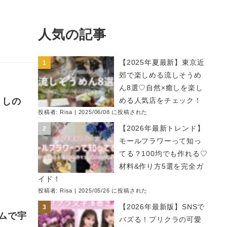
人気の記事
【2025年夏最新】東京近
郊で楽しめる流しそうめ
ん8選♡自然×癒しを楽し
くしの
める人気店をチェック！
投稿者:
Risa
|
2025/06/08 に投稿された
【2026年最新トレンド】
モールフラワーって知っ
てる？100均でも作れる♡
材料&作り方5選を完全ガ
イド！
投稿者:
Risa
|
2025/05/26 に投稿された
【2026年最新版】SNSで
ムで宇
バズる！プリクラの可愛