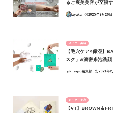
るご褒美美容が至福す
ayaka
2025年9月20日
投稿日
メイク・美容
【毛穴ケア×保湿】B
スク」&濃密糸泡洗顔
Trepo編集部
2021年
投稿日
メイク・美容
【VT】BROWN＆F