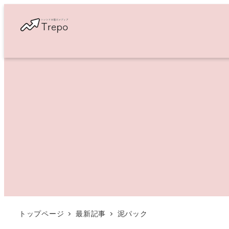
メ
イ
ン
コ
ン
テ
ン
ツ
へ
移
動
トップページ
最新記事
泥パック