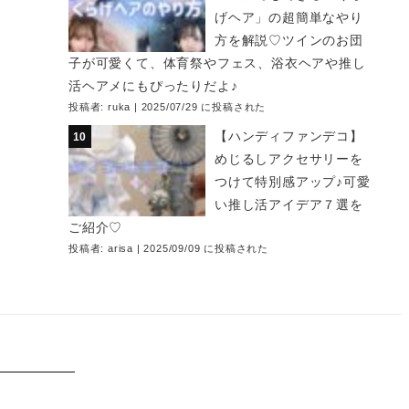
げヘア」の超簡単なやり
方を解説♡ツインのお団
子が可愛くて、体育祭やフェス、浴衣ヘアや推し
活ヘアメにもぴったりだよ♪
投稿者:
ruka
|
2025/07/29 に投稿された
【ハンディファンデコ】
めじるしアクセサリーを
つけて特別感アップ♪可愛
い推し活アイデア７選を
ご紹介♡
投稿者:
arisa
|
2025/09/09 に投稿された