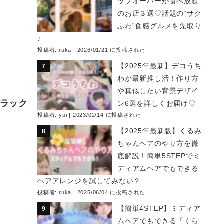
ップオーバーが食べ放題
のお店３選♡話題の“サク
ふわ”食感グルメを先取り
♪
投稿者:
ruka
|
2026/01/21 に投稿された
【2025年最新】デコうち
わが最新推し活！作り方
や真似したい背景デザイ
ブラック
ン6選を詳しくお届け♡
投稿者:
yui
|
2023/02/14 に投稿された
【2025年最新版】くるみ
ちゃんヘアのやり方を徹
底解説！簡単5STEPでミ
ディアムヘアでもできる
ヘアアレンジを試してみない？
投稿者:
ruka
|
2025/06/04 に投稿された
【簡単4STEP】ミディア
ムヘアでもできる「くら