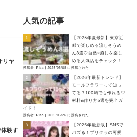
人気の記事
【2025年夏最新】東京近
郊で楽しめる流しそうめ
ん8選♡自然×癒しを楽し
オリヤ
める人気店をチェック！
投稿者:
Risa
|
2025/06/08 に投稿された
【2026年最新トレンド】
モールフラワーって知っ
てる？100均でも作れる♡
材料&作り方5選を完全ガ
イド！
投稿者:
Risa
|
2025/05/26 に投稿された
【2026年最新版】SNSで
で体験す
バズる！プリクラの可愛