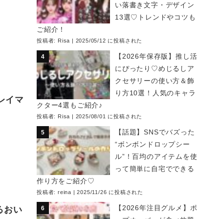
い落書き文字・デザイン
13選♡トレンドやコツも
ご紹介！
投稿者:
Risa
|
2025/05/12 に投稿された
【2026年保存版】推し活
にぴったり♡めじるしア
クセサリーの使い方＆飾
り方10選！人気のキャラ
レイマ
クター4選もご紹介♪
投稿者:
Risa
|
2025/08/01 に投稿された
【話題】SNSでバズった
“ボンボンドロップシー
ル”！百均のアイテムを使
って簡単に自宅でできる
作り方をご紹介♡
投稿者:
reina
|
2025/11/26 に投稿された
【2026年注目グルメ】ポ
るおい