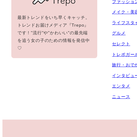
ファッショ
メイク・美
最新トレンドをいち早くキャッチ。
ライフスタ
トレンドお届けメディア『Trepo』
です！"流行"や"かわいい"の最先端
グルメ
を追う女の子のための情報を発信中
セレクト
♡
トレポガー
旅行・おで
インタビュ
エンタメ
ニュース