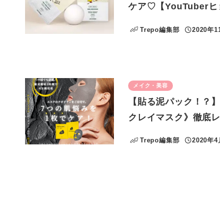
ケア♡【YouTube
Trepo編集部
2020年1
投稿日
メイク・美容
【貼る泥パック！？】
クレイマスク》徹底
Trepo編集部
2020年
投稿日