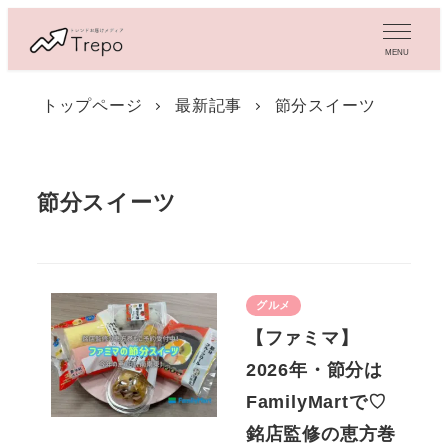
メ
イ
MENU
ン
コ
トップページ
最新記事
節分スイーツ
ン
テ
ン
ツ
節分スイーツ
へ
移
動
グルメ
【ファミマ】
2026年・節分は
FamilyMartで♡
銘店監修の恵方巻