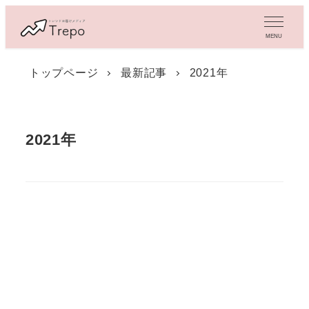
メ
イ
MENU
ン
コ
トップページ
最新記事
2021年
ン
テ
ン
ツ
2021年
へ
移
動