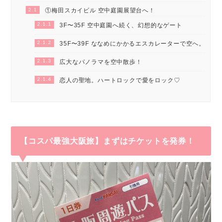
2.1
①梅田スカイビル 空中庭園展望台へ！
2.1.1
3F〜35F 空中庭園へ続く、幻想的なゲート
2.1.2
35F〜39F ななめにかかるエスカレーターで空へ。
2.1.3
広大なパノラマを空中散歩！
2.1.4
恋人の聖地。ハートロックで愛をロック♡
【コスパ最強大阪旅】まずはチケットを発券！