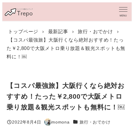
メ
イ
MENU
ン
コ
トップページ
最新記事
旅行・おでかけ
ン
【コスパ最強旅】大阪行くなら絶対おすすめ！たっ
テ
ン
た￥2,800で大阪メトロ乗り放題＆観光スポットも無
ツ
料に！￼
へ
移
動
【コスパ最強旅】大阪行くなら絶対お
すすめ！たった￥2,800で大阪メトロ
乗り放題＆観光スポットも無料に！￼
カテゴリー
2022年8月4日
momona
旅行・おでかけ
投稿日
著
者