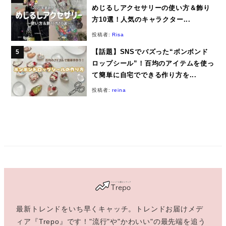
めじるしアクセサリーの使い方＆飾り
方10選！人気のキャラクター...
投稿者:
Risa
【話題】SNSでバズった“ボンボンド
ロップシール”！百均のアイテムを使っ
て簡単に自宅でできる作り方を...
投稿者:
reina
最新トレンドをいち早くキャッチ。トレンドお届けメデ
ィア『Trepo』です！"流行"や"かわいい"の最先端を追う