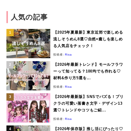
人気の記事
【2025年夏最新】東京近郊で楽しめる
流しそうめん8選♡自然×癒しを楽しめ
る人気店をチェック！
投稿者:
Risa
【2026年最新トレンド】モールフラワ
ーって知ってる？100均でも作れる♡
材料&作り方5選を...
投稿者:
Risa
【2026年最新版】SNSでバズる！プリ
クラの可愛い落書き文字・デザイン13
選♡トレンドやコツもご紹...
投稿者:
Risa
【2026年保存版】推し活にぴったり♡