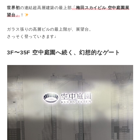
世界初
の連結超高層建築の最上部
「
梅田スカイビル 空中庭園展
望台
」
！
ガラス張りの高層ビルの最上階が、展望台。
さっそく登っていきます♩
3F〜35F 空中庭園へ続く、幻想的なゲート