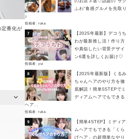
のお店３選♡話題の“サク
ふわ”食感グルメを先取り
♪
投稿者:
ruka
の定番化が
【2025年最新】デコうち
わが最新推し活！作り方
や真似したい背景デザイ
ン6選を詳しくお届け♡
投稿者:
yui
【2025年最新版】くるみ
ちゃんヘアのやり方を徹
底解説！簡単5STEPでミ
ディアムヘアでもできる
ヘア...
投稿者:
ruka
【簡単4STEP】ミディア
ムヘアでもできる「くら
げヘア」の超簡単なやり