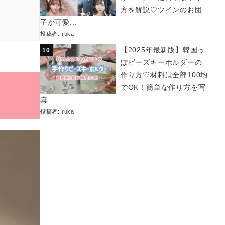
方を解説♡ツインのお団
子が可愛...
投稿者:
ruka
【2025年最新版】韓国っ
ぽビーズキーホルダーの
作り方♡材料は全部100均
でOK！簡単な作り方を写
真...
投稿者:
ruka