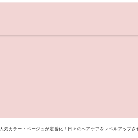
】大人気カラー・ベージュが定番化！日々のヘアケアをレベルアップさ