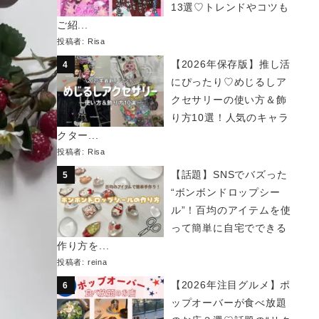
13選♡トレンドやコツも
ご紹...
投稿者:
Risa
【2026年保存版】推し活
にぴったり♡めじるしア
クセサリーの使い方＆飾
り方10選！人気のキャラ
クター...
投稿者:
Risa
【話題】SNSでバズった
“ボンボンドロップシー
ル”！百均のアイテムを使
って簡単に自宅でできる
作り方を...
投稿者:
reina
【2026年注目グルメ】ポ
ップオーバーが食べ放題