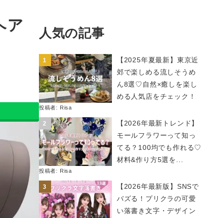
ヘア
人気の記事
【2025年夏最新】東京近
郊で楽しめる流しそうめ
ん8選♡自然×癒しを楽し
める人気店をチェック！
投稿者:
Risa
【2026年最新トレンド】
モールフラワーって知っ
てる？100均でも作れる♡
材料&作り方5選を...
投稿者:
Risa
【2026年最新版】SNSで
バズる！プリクラの可愛
い落書き文字・デザイン