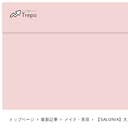
メ
イ
ン
コ
ン
テ
ン
ツ
へ
移
動
トップページ
最新記事
メイク・美容
【SALONIA