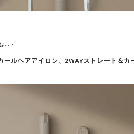
」。
は…？
カールヘアアイロン、2WAYストレート＆カ