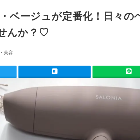
ラー・ベージュが定番化！日々の
せんか？♡
ー
・美容