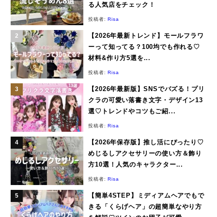
る人気店をチェック！
投稿者:
Risa
【2026年最新トレンド】モールフラワ
ーって知ってる？100均でも作れる♡
材料&作り方5選を...
投稿者:
Risa
【2026年最新版】SNSでバズる！プリ
クラの可愛い落書き文字・デザイン13
選♡トレンドやコツもご紹...
投稿者:
Risa
【2026年保存版】推し活にぴったり♡
めじるしアクセサリーの使い方＆飾り
方10選！人気のキャラクター...
投稿者:
Risa
【簡単4STEP】ミディアムヘアでもで
きる「くらげヘア」の超簡単なやり方