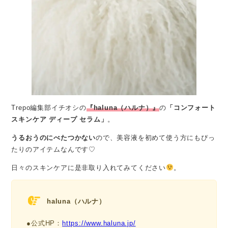
Trepo編集部イチオシの
『haluna（ハルナ）』
の
「コンフォート
スキンケア ディープ セラム」
。
うるおうのにべたつかない
ので、美容液を初めて使う方にもぴっ
たりのアイテムなんです♡
日々のスキンケアに是非取り入れてみてください
。
haluna（ハルナ）
●公式HP：
https://www.haluna.jp/