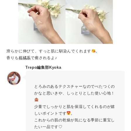
滑らかに伸びて、すっと肌に馴染んでくれます
。
香りも
柑橘系
で癒されるよ♪
Trepo編集部Kyoka
とろみのあるテクスチャーなのでべたつくの
かなと思いきや、しっとりとした使い心地！
少量でしっかりと肌を保湿してくれるのが嬉
しいポイントです
。
これからの肌の乾燥が気になる季節に重宝し
たい一品です♡