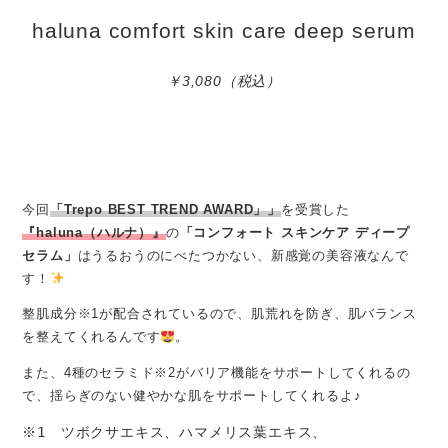
haluna comfort skin care deep serum
￥3,080（税込）
今回
「Trepo
BEST TREND AWARD」
」
を受賞した
『haluna（ハルナ）』
の
「コンフォート スキンケア ディープ
セラム」
はうるおうのにべたつかない、新感覚の美容液なんで
す！
整肌成分※1が配合されているので、肌荒れを防ぎ、肌バランス
を整えてくれるんです
。
また、4種のセラミド※2がバリア機能をサポートしてくれるの
で、揺らぎのない健やかな肌をサポートしてくれるよ♪
※1　ツボクサエキス、ハマメリス葉エキス、
