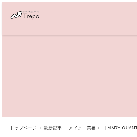
メ
イ
ン
コ
ン
テ
ン
ツ
へ
移
動
トップページ
最新記事
メイク・美容
【MARY Q