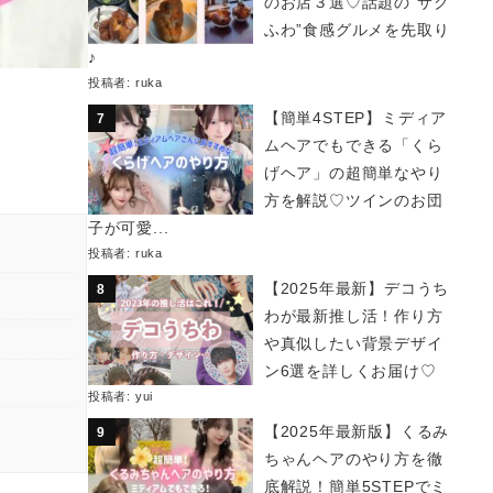
のお店３選♡話題の“サク
ふわ”食感グルメを先取り
♪
投稿者:
ruka
【簡単4STEP】ミディア
ムヘアでもできる「くら
げヘア」の超簡単なやり
方を解説♡ツインのお団
子が可愛...
投稿者:
ruka
【2025年最新】デコうち
わが最新推し活！作り方
や真似したい背景デザイ
ン6選を詳しくお届け♡
投稿者:
yui
【2025年最新版】くるみ
ちゃんヘアのやり方を徹
底解説！簡単5STEPでミ