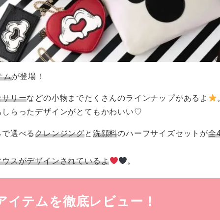
テム
が登場！
セサリー
などの小物までたくさんのラインナップがあるよ
あしらったデザインがとてもかわいい♡
みで選べる
クレンジング
と
洗顔料
のハーフサイズセットが
全
マウスがデザインされているよ
。
ケアアイテムを徹底レビュー！