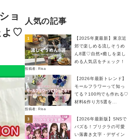
クショ
人気の記事
たよ♡
【2025年夏最新】東京近
郊で楽しめる流しそうめ
ん8選♡自然×癒しを楽し
める人気店をチェック！
投稿者:
Risa
【2026年最新トレンド】
モールフラワーって知っ
てる？100均でも作れる♡
材料&作り方5選を...
投稿者:
Risa
【2026年最新版】SNSで
バズる！プリクラの可愛
い落書き文字・デザイン