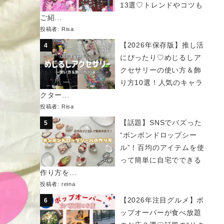
13選♡トレンドやコツも
ご紹...
投稿者:
Risa
【2026年保存版】推し活
にぴったり♡めじるしア
クセサリーの使い方＆飾
り方10選！人気のキャラ
クター...
投稿者:
Risa
【話題】SNSでバズった
“ボンボンドロップシー
ル”！百均のアイテムを使
って簡単に自宅でできる
作り方を...
投稿者:
reina
【2026年注目グルメ】ポ
ップオーバーが食べ放題