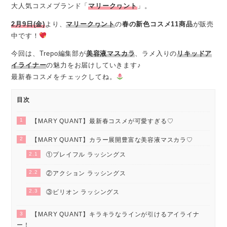
大人気コスメブランド「
マリークヮント
」。
2月9日(金)
より、
マリークヮント
の
春の新色コスメ11商品
が販売
中です！
今回は、Trepo編集部が
美容液マスカラ
、ラメ入りの
リキッドア
イライナー
の魅力をお届けしていきます♪
最新春コスメをチェックしてね。
目次
1
【MARY QUANT】最新春コスメが可愛すぎる♡
2
【MARY QUANT】カラー展開豊富な美容液マスカラ♡
2.1
①プレイフル ラッシングス
2.2
②アクション ラッシングス
2.3
③ビリオン ラッシングス
3
【MARY QUANT】キラキラなラインが引けるアイライナ
ー！