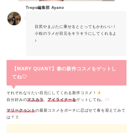
Trepo編集部 Ayano
目尻やまぶたに乗せるととってもかわいい！
小粒のラメが目元をキラキラにしてくれるよ
♪
【MARY QUANT】春の新作コスメをゲットし
てね♡
それぞれなりたい目元にしてくれる新作コスメ！
自分好みの
マスカラ
、
アイライナーを
ゲットしてね。
マリークヮント
の最新コスメをポーチに忍ばせて春を迎えてみて
は？