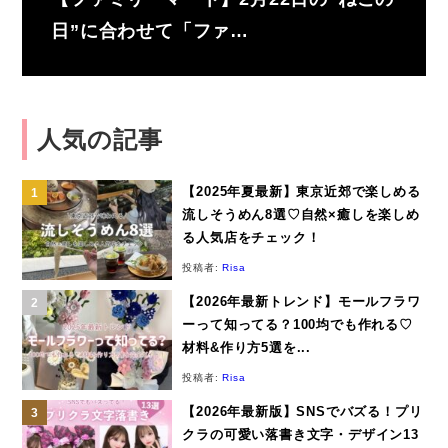
日”に合わせて「ファ…
人気の記事
【2025年夏最新】東京近郊で楽しめる
流しそうめん8選♡自然×癒しを楽しめ
る人気店をチェック！
投稿者:
Risa
【2026年最新トレンド】モールフラワ
ーって知ってる？100均でも作れる♡
材料&作り方5選を...
投稿者:
Risa
【2026年最新版】SNSでバズる！プリ
クラの可愛い落書き文字・デザイン13