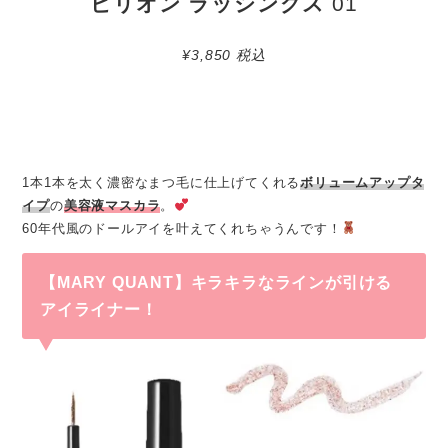
ビリオン ラッシングス
01
¥3,850 税込
1本1本を太く濃密なまつ毛に仕上げてくれる
ボリュームアップタ
イプ
の
美容液マスカラ
。
60年代風のドールアイを叶えてくれちゃうんです！
【MARY QUANT】キラキラなラインが引ける
アイライナー
！