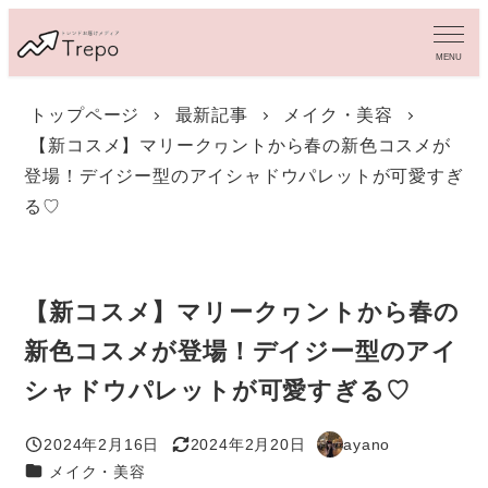
メ
イ
MENU
ン
コ
トップページ
最新記事
メイク・美容
ン
【新コスメ】マリークヮントから春の新色コスメが
テ
ン
登場！デイジー型のアイシャドウパレットが可愛すぎ
ツ
る♡
へ
移
動
【新コスメ】マリークヮントから春の
新色コスメが登場！デイジー型のアイ
シャドウパレットが可愛すぎる♡
2024年2月16日
2024年2月20日
ayano
投稿日
更新日
著
カテゴリー
メイク・美容
者