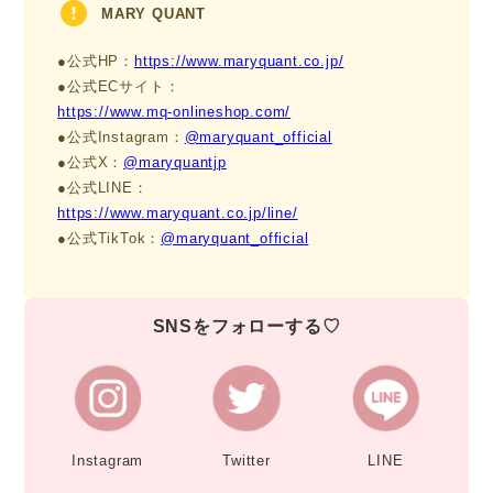
MARY QUANT
●公式HP：
https://www.maryquant.co.jp/
●公式ECサイト：
https://www.mq-onlineshop.com/
●公式Instagram：
@maryquant_official
●公式X：
@maryquantjp
●公式LINE：
https://www.maryquant.co.jp/line/
●公式TikTok：
@maryquant_official
SNSをフォローする♡
Instagram
Twitter
LINE