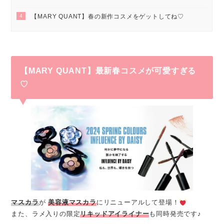
4
【MARY QUANT】春の新作コスメをゲットしてね♡
【MARY QUANT】最新春コスメが可愛すぎる
♡
マスカラ
が
美容液マスカラ
にリニューアルして登場！
また、ラメ入りの限定
リキッドアイライナー
も同時発売です♪