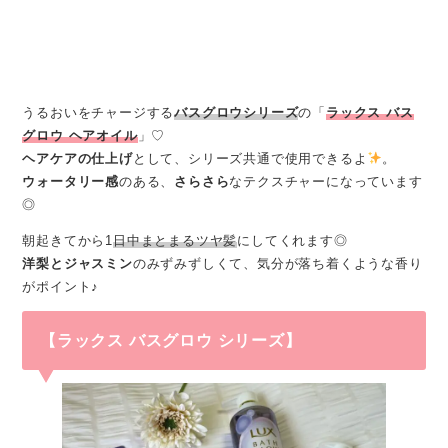
うるおいをチャージする
バスグロウシリーズ
の「
ラックス バス
グロウ ヘアオイル
」♡
ヘアケアの仕上げ
として、シリーズ共通で使用できるよ
。
ウォータリー感
のある、
さらさら
なテクスチャーになっています
◎
朝起きてから1
日中まとまるツヤ髪
にしてくれます◎
洋梨とジャスミン
のみずみずしくて、気分が落ち着くような香り
がポイント♪
【ラックス バスグロウ シリーズ】