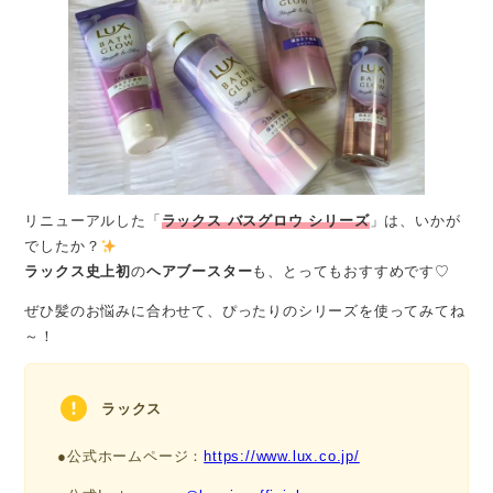
リニューアルした「
ラックス バスグロウ シリーズ
」は、いかが
でしたか？
ラックス史上初
の
ヘアブースター
も、とってもおすすめです♡
ぜひ髪のお悩みに合わせて、ぴったりのシリーズを使ってみてね
～！
ラックス
●公式ホームページ：
https://www.lux.co.jp/