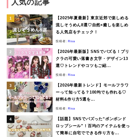
人気の記事
【2025年夏最新】東京近郊で楽しめる
流しそうめん8選♡自然×癒しを楽しめ
る人気店をチェック！
投稿者:
Risa
【2026年最新版】SNSでバズる！プリ
クラの可愛い落書き文字・デザイン13
選♡トレンドやコツもご紹...
投稿者:
Risa
【2026年最新トレンド】モールフラワ
ーって知ってる？100均でも作れる♡
材料&作り方5選を...
投稿者:
Risa
【話題】SNSでバズった“ボンボンド
ロップシール”！百均のアイテムを使っ
て簡単に自宅でできる作り方を...