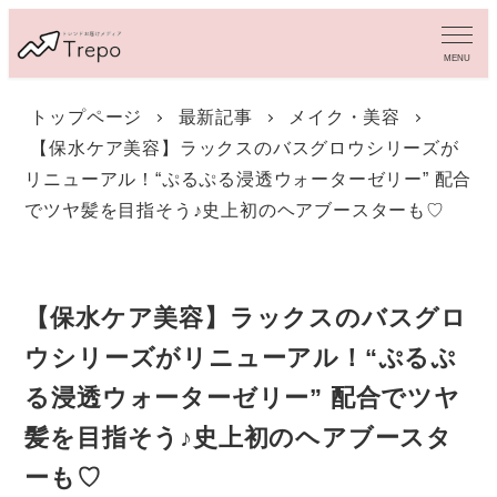
メ
イ
MENU
ン
コ
トップページ
最新記事
メイク・美容
ン
【保水ケア美容】ラックスのバスグロウシリーズが
テ
ン
リニューアル！“ぷるぷる浸透ウォーターゼリー” 配合
ツ
でツヤ髪を目指そう♪史上初のヘアブースターも♡
へ
移
動
【保水ケア美容】ラックスのバスグロ
ウシリーズがリニューアル！“ぷるぷ
る浸透ウォーターゼリー” 配合でツヤ
髪を目指そう♪史上初のヘアブースタ
ーも♡