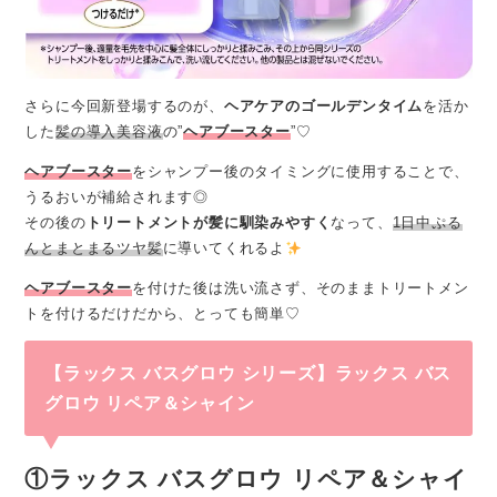
さらに今回新登場するのが、
ヘアケアのゴールデンタイム
を活か
した
髪の導入美容液
の”
ヘアブースター
”♡
ヘアブースター
をシャンプー後のタイミングに使用することで、
うるおいが補給されます◎
その後の
トリートメントが髪に馴染みやすく
なって、
1日中ぷる
んとまとまるツヤ髪
に導いてくれるよ
ヘアブースター
を付けた後は洗い流さず、そのままトリートメン
トを付けるだけだから、とっても簡単♡
【ラックス バスグロウ シリーズ】
ラックス バス
グロウ リペア＆シャイン
①ラックス バスグロウ リペア＆シャイ