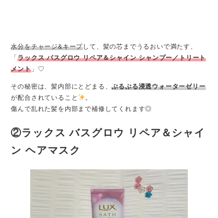
水分をチャージ&キープ
して、髪の芯までうるおいで満たす、
「
ラックス バスグロウ リペア＆シャイン シャンプー／トリート
メント
」♡
その秘密は、髪内部にとどまる、
ぷるぷる浸透ウォーターゼリー
が配合されていること
。
傷んで乱れた髪を内部まで補修してくれます◎
②ラックス バスグロウ リペア＆シャイ
ン ヘアマスク