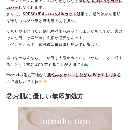
トーンアップ効果でくすみや色むらなど
気になる肌悩みを自然に
カバー
してくれます。
さらに、
SPF50+/PA++++のUVカット効果
で、紫外線から素肌
を守りつつ
ツヤ感と透明感
のある肌へ。
くもりや雨の日だと紫外線対策を怠ってしまいがちですが、実は
そんな日こそ紫外線に注意が必要なんです。
天候に関わらず、
紫外線は毎日降り注いでいる
もの。
美白をめざすなら、「今日は太陽が出ていないから…」と油断す
ることなく
常にUVケアすることが大切
です
foamelの化粧下地なら
肌悩みをカバーしながらUVケアもできる
ので嬉しいですね
②お肌に優しい無添加処方