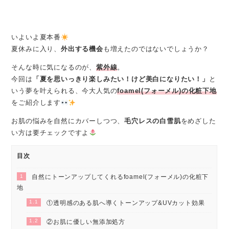
いよいよ夏本番
夏休みに入り、
外出する機会
も増えたのではないでしょうか？
そんな時に気になるのが、
紫外線
。
今回は
「夏を思いっきり楽しみたい！けど美白になりたい！」
と
いう夢を叶えられる、今大人気の
foamel(フォーメル)の化粧下地
をご紹介します
お肌の悩みを自然にカバーしつつ、
毛穴レスの白雪肌
をめざした
い方は要チェックですよ
目次
1
自然にトーンアップしてくれるfoamel(フォーメル)の化粧下
地
1.1
①透明感のある肌へ導くトーンアップ&UVカット効果
1.2
②お肌に優しい無添加処方