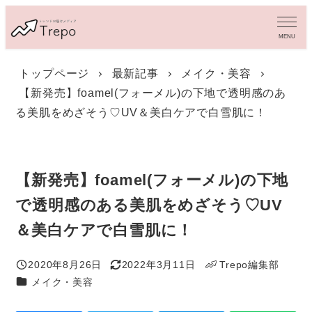
メ
イ
MENU
ン
コ
トップページ
最新記事
メイク・美容
ン
【新発売】foamel(フォーメル)の下地で透明感のあ
テ
ン
る美肌をめざそう♡UV＆美白ケアで白雪肌に！
ツ
へ
移
動
【新発売】foamel(フォーメル)の下地
で透明感のある美肌をめざそう♡UV
＆美白ケアで白雪肌に！
2020年8月26日
2022年3月11日
Trepo編集部
投稿日
更新日
著
カテゴリー
メイク・美容
者