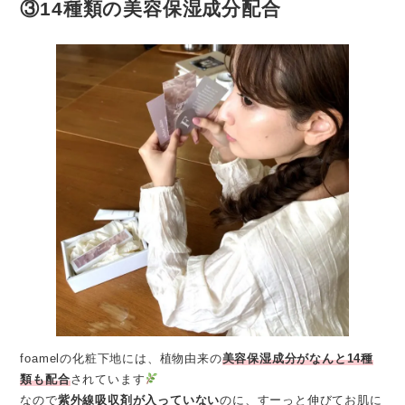
③14種類の美容保湿成分配合
foamelの化粧下地には、植物由来の
美容保湿成分がなんと14種
類も配合
されています
なので
紫外線吸収剤が入っていない
のに、すーっと伸びてお肌に