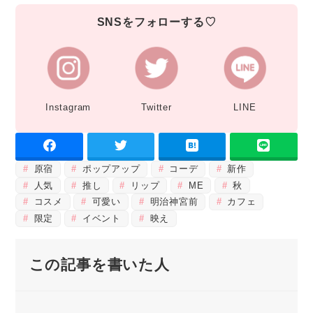
SNSをフォローする♡
Instagram
Twitter
LINE
原宿
ポップアップ
コーデ
新作
人気
推し
リップ
ME
秋
コスメ
可愛い
明治神宮前
カフェ
限定
イベント
映え
この記事を書いた人