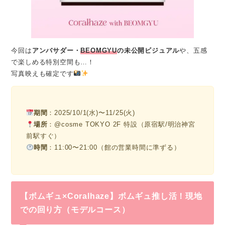
今回は
アンバサダー・
BEOMGYU
の未公開ビジュアル
や、五感
で楽しめる特別空間も…！
写真映えも確定です
期間
：2025/10/1(水)〜11/25(火)
場所
：@cosme TOKYO 2F 特設（原宿駅/明治神宮
前駅すぐ）
時間
：11:00〜21:00（館の営業時間に準ずる）
【ボムギュ×Coralhaze】ボムギュ推し活！現地
での回り方（モデルコース）