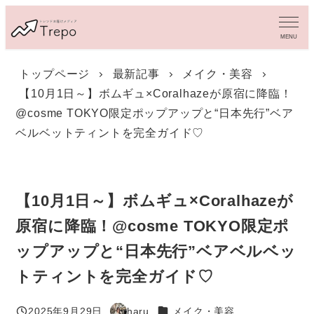
メ
イ
MENU
ン
コ
トップページ
最新記事
メイク・美容
ン
【10月1日～】ボムギュ×Coralhazeが原宿に降臨！
テ
ン
@cosme TOKYO限定ポップアップと“日本先行”ベア
ツ
ベルベットティントを完全ガイド♡
へ
移
動
【10月1日～】ボムギュ×Coralhazeが
原宿に降臨！@cosme TOKYO限定ポ
ップアップと“日本先行”ベアベルベッ
トティントを完全ガイド♡
カテゴリー
2025年9月29日
haru
メイク・美容