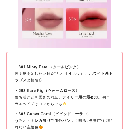
・
301 Misty Petal（クールピンク）
透明感を足したい日＆“ふわ甘”セルカに。
ホワイト系ト
ップス
と相性◎
・
302 Bare Fig（ウォームローズ）
落ち着きと可愛さの両立。
デイリー用の最有力
。初コー
ラルヘイズはコレからでも
・
303 Guava Coral（ビビッドコーラル）
うちわ・トレカ撮り
で血色バンッ！明るい照明でも埋も
れない主役色