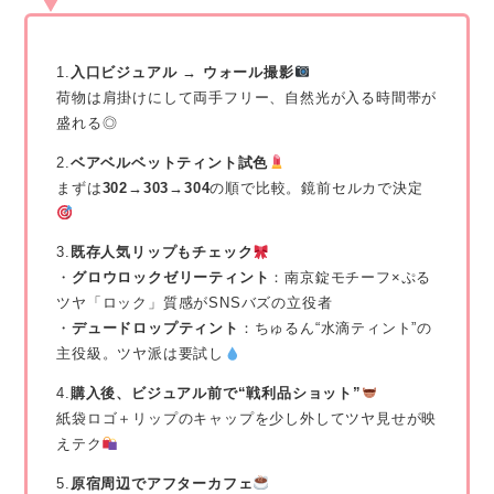
1.
入口ビジュアル → ウォール撮影
荷物は肩掛けにして両手フリー、自然光が入る時間帯が
盛れる◎
2.
ベアベルベットティント試色
まずは
302→303→304
の順で比較。鏡前セルカで決定
3.
既存人気リップもチェック
・
グロウロックゼリーティント
：南京錠モチーフ×ぷる
ツヤ「ロック」質感がSNSバズの立役者
・
デュードロップティント
：ちゅるん“水滴ティント”の
主役級。ツヤ派は要試し
4.
購入後、ビジュアル前で“戦利品ショット”
紙袋ロゴ＋リップのキャップを少し外してツヤ見せが映
えテク
5.
原宿周辺でアフターカフェ