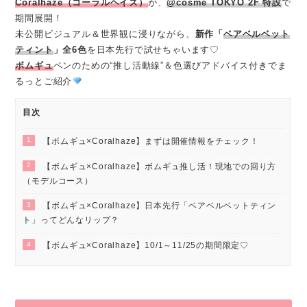
Coralhaze（コーラルヘイズ）
が、
@cosme TOKYO 2F 特設
で
期間展開！
未公開ビジュアル＆世界観に浸りながら、
新作「
ベアベルベット
ティント
」全6色
を日本先行で試せちゃいます♡
ボムギュ
ペンのための“推し活動線”＆色選びアドバイス付きでま
るっとご紹介
目次
1
【ボムギュ×Coralhaze】まずは開催情報をチェック！
2
【ボムギュ×Coralhaze】ボムギュ推し活！現地での回り方
（モデルコース）
3
【ボムギュ×Coralhaze】日本先行「ベアベルベットティン
ト」ってどんなリップ？
4
【ボムギュ×Coralhaze】10/1～11/25の期間限定♡