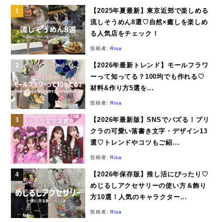
【2025年夏最新】東京近郊で楽しめる
流しそうめん8選♡自然×癒しを楽しめ
る人気店をチェック！
投稿者:
Risa
【2026年最新トレンド】モールフラワ
ーって知ってる？100均でも作れる♡
材料&作り方5選を...
投稿者:
Risa
【2026年最新版】SNSでバズる！プリ
クラの可愛い落書き文字・デザイン13
選♡トレンドやコツもご紹...
投稿者:
Risa
【2026年保存版】推し活にぴったり♡
めじるしアクセサリーの使い方＆飾り
方10選！人気のキャラクター...
投稿者:
Risa