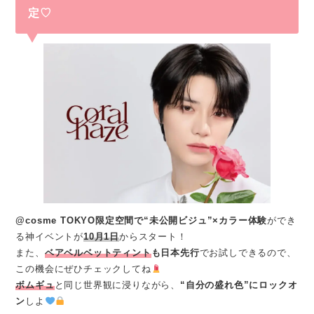
定♡
@cosme TOKYO限定空間で“未公開ビジュ”×カラー体験
ができ
る神イベントが
10月1日
からスタート！
また、
ベアベルベットティント
も日本先行
でお試しできるので、
この機会にぜひチェックしてね
ボムギュ
と同じ世界観に浸りながら、
“自分の盛れ色”にロックオ
ン
しよ