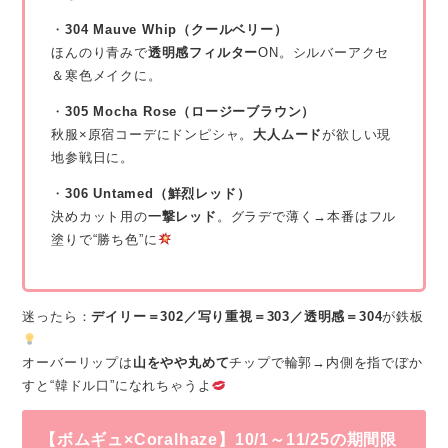
・
304 Mauve Whip（クールベリー）
ほんのり青みで
透明感フィルター
ON。シルバーアクセ
＆寒色メイクに。
・
305 Mocha Rose（ロージーブラウン）
秋服×原宿コーデにドンピシャ。
大人ムード
が欲しい現
地参戦日に。
・
306 Untamed（鮮烈レッド）
決めカット用の
一撃レッド
。グラデで薄く→本番はフル
塗りで“勝ち色”に
迷ったら：
デイリー＝302／写り重視＝303／透明感＝304
が鉄板
オーバーリップは
山をやや丸めて
チップで輪郭→内側を指でぼか
すと“韓ドル口”になれちゃうよ
【ボムギュ×Coralhaze】10/1～11/25の期間限