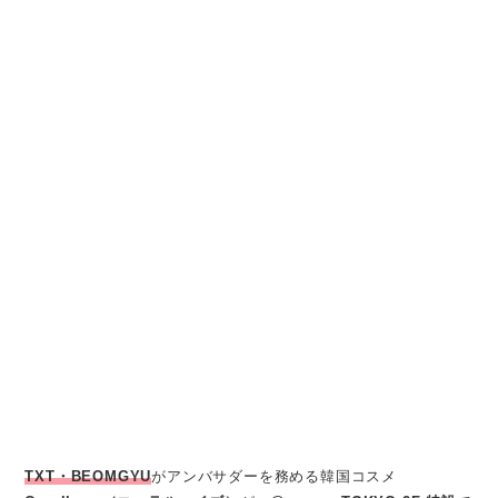
TXT・BEOMGYU
がアンバサダーを務める韓国コスメ