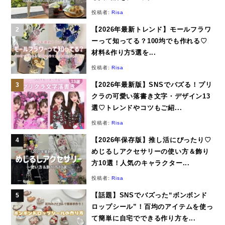
投稿者:
Risa
【2026年最新トレンド】モールフラワ
ーって知ってる？100均でも作れる♡
材料&作り方5選を...
投稿者:
Risa
【2026年最新版】SNSでバズる！プリ
クラの可愛い落書き文字・デザイン13
選♡トレンドやコツもご紹...
投稿者:
Risa
【2026年保存版】推し活にぴったり♡
めじるしアクセサリーの使い方＆飾り
方10選！人気のキャラクター...
投稿者:
Risa
【話題】SNSでバズった“ボンボンド
ロップシール”！百均のアイテムを使っ
て簡単に自宅でできる作り方を...