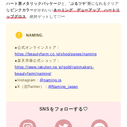
ハート形メタリックパッケージ
と、“
ぷるツヤ
”唇になれるクリア
な
ピンクカラー
がかわいい
ネーミング デューアップ ハートリ
ップグロス
、絶対ゲットして♡
NAMING.
●公式オンラインストア：
https://beautyfarm.co.jp/shop/pages/naming
●楽天市場公式ショップ：
https://www.rakuten.ne.jp/gold/rainmakers-
beautyfarm/naming/
●Instagram：
@naming.jp
●X（旧Twitter）：
@Naming_japan
SNSをフォローする♡