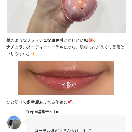
桃
のような
フレッシュな血色感
がかわいい
02
♡
ナチュラルヌーディーコーラル
だから、肌なじみが良くて普段使
いしやすいよ
。
ひと塗りで
多幸感
あふれる印象に
。
Trepo編集部ruka
コーラル系
が得意な人はこれ♡