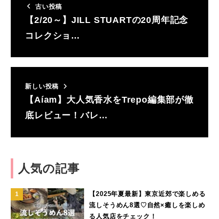
古い投稿
【2/20～】JILL STUARTの20周年記念
コレクショ…
新しい投稿
【Aíam】大人気香水をTrepo編集部が徹
底レビュー！バレ…
人気の記事
【2025年夏最新】東京近郊で楽しめる
流しそうめん8選♡自然×癒しを楽しめ
る人気店をチェック！