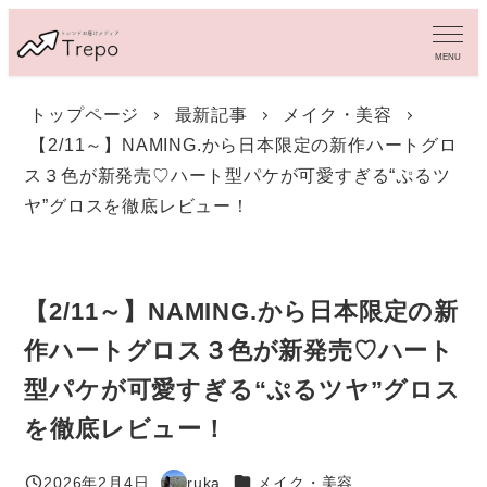
メ
イ
MENU
ン
コ
トップページ
最新記事
メイク・美容
ン
【2/11～】NAMING.から日本限定の新作ハートグロ
テ
ン
ス３色が新発売♡ハート型パケが可愛すぎる“ぷるツ
ツ
ヤ”グロスを徹底レビュー！
へ
移
動
【2/11～】NAMING.から日本限定の新
作ハートグロス３色が新発売♡ハート
型パケが可愛すぎる“ぷるツヤ”グロス
を徹底レビュー！
カテゴリー
2026年2月4日
ruka
メイク・美容