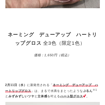
ネーミング デューアップ ハートリ
ップグロス
全3色（限定1色）
価格：1,650円（税込）
2月11日（水）
に新発売される「
ネーミング デューアップ ハ
※1
ートリップグロス
」は、まるで水滴をまとったような
ぷるん
と
みずみずしいツヤ
と
立体感
を叶える
ハート型グロス
。