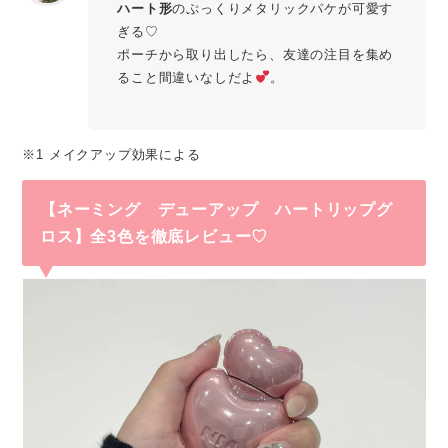
ハート形
のぷっくりメタリックパケが可愛す
ぎる♡
ポーチから取り出したら、友達の注目を集め
ること間違いなしだよ
。
※1 メイクアップ効果による
【
ネーミング デューアップ ハートリップグ
ロス
】全3色を徹底レビュー♡