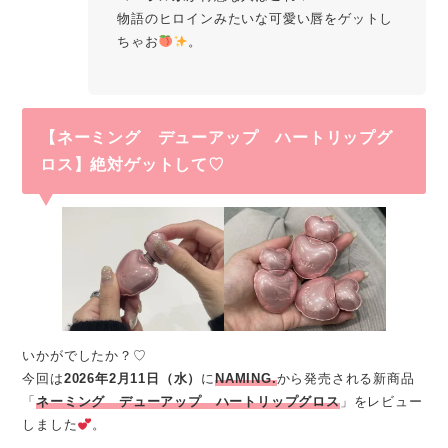
物語のヒロインみたいな可愛い唇をゲットし
ちゃお
。
【
ネーミング デューアップ ハートリップグ
ロス
】絶対ゲットして♡
いかがでしたか？♡
今回は
2026年2月11日（水）
に
NAMING.
から発売される新商品
「
ネーミング デューアップ ハートリップグロス
」をレビュー
しました
。