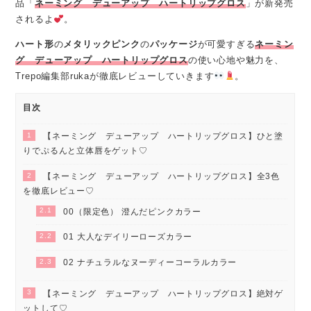
品「
ネーミング デューアップ ハートリップグロス
」が新発売
されるよ
。
ハート形
の
メタリックピンク
の
パッケージ
が可愛すぎる
ネーミン
グ デューアップ ハートリップグロス
の使い心地や魅力を、
Trepo編集部rukaが徹底レビューしていきます
。
目次
1
【ネーミング デューアップ ハートリップグロス】ひと塗
りでぷるんと立体唇をゲット♡
2
【ネーミング デューアップ ハートリップグロス】全3色
を徹底レビュー♡
2.1
00（限定色） 澄んだピンクカラー
2.2
01 大人なデイリーローズカラー
2.3
02 ナチュラルなヌーディーコーラルカラー
3
【ネーミング デューアップ ハートリップグロス】絶対ゲ
ットして♡