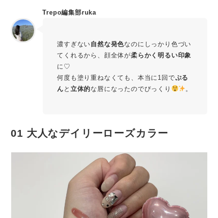
Trepo編集部ruka
濃すぎない
自然な発色
なのにしっかり色づい
てくれるから、顔全体が
柔らかく明るい印象
に♡
何度も塗り重ねなくても、本当に1回で
ぷる
ん
と
立体的
な唇になったのでびっくり
。
01
大人なデイリーローズカラー