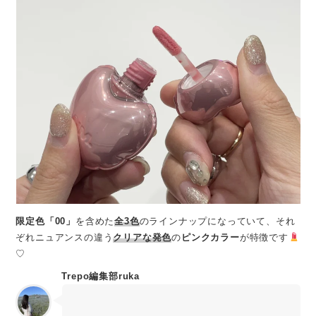
限定色「00」
を含めた
全3色
のラインナップになっていて、それ
ぞれニュアンスの違う
クリアな発色
の
ピンクカラー
が特徴です
♡
Trepo編集部ruka