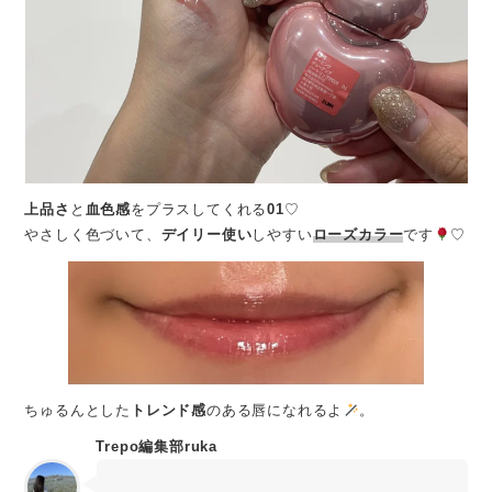
上品さ
と
血色感
をプラスしてくれる
01
♡
やさしく色づいて、
デイリー使い
しやすい
ローズカラー
です
♡
ちゅるんとした
トレンド感
のある唇になれるよ
。
Trepo編集部ruka