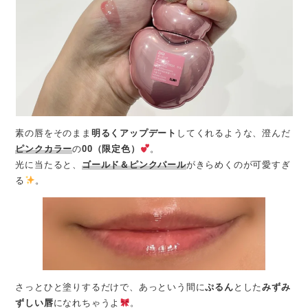
素の唇をそのまま
明るくアップデート
してくれるような、澄んだ
ピンクカラー
の
00（限定色）
。
光に当たると、
ゴールド＆ピンクパール
がきらめくのが可愛すぎ
る
。
さっとひと塗りするだけで、あっという間に
ぷるん
とした
みずみ
ずしい唇
になれちゃうよ
。