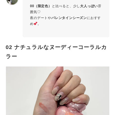
00（限定色）
と比べると、少し
大人っぽい
雰
囲気♡
夜のデートや
バレンタインシーズン
におすす
め
。
02
ナチュラルなヌーディーコーラル
カ
ラー