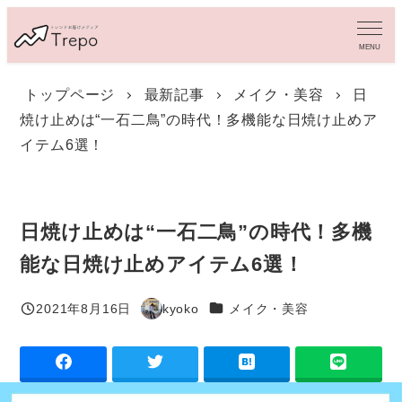
メ
イ
MENU
ン
コ
トップページ
最新記事
メイク・美容
日
ン
焼け止めは“一石二鳥”の時代！多機能な日焼け止めア
テ
ン
イテム6選！
ツ
へ
移
動
日焼け止めは“一石二鳥”の時代！多機
能な日焼け止めアイテム6選！
カテゴリー
2021年8月16日
kyoko
メイク・美容
投稿日
著
者