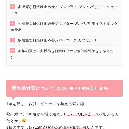
5
多機能な日焼け止め④ｄ プログラム アレルバリア エッセン
ス N
6
多機能な日焼け止め⑤ママバター UVバリア モイストミルク
-無香料-
7
多機能な日焼け止め⑥カバーマーク カプセルTI
8
今年の夏は、多機能な日焼け止めで紫外線対策をしちゃお
う！
紫外線対策について
(日本化粧品工業連合会 参考)
1年を通してお肌にダメージを与える紫外線。
紫外線は、3月頃から増え始め、
6，7，8月がピーク
を迎えるん
だとか。
1日の中でも1番
12時が紫外線の量や強度が強い
んです。