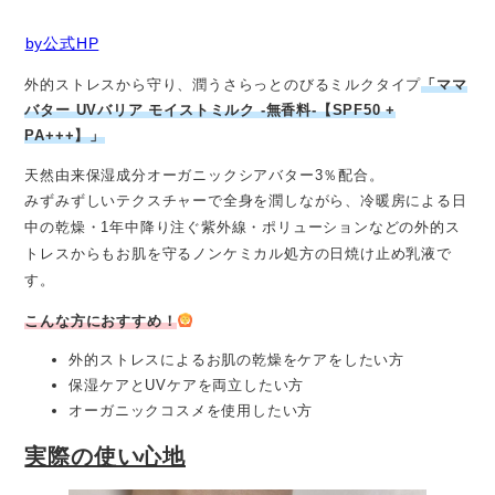
by公式HP
外的ストレスから守り、潤うさらっとのびるミルクタイプ
「ママ
バター UVバリア モイストミルク -無香料-【SPF50 +
PA+++】」
天然由来保湿成分オーガニックシアバター3％配合。
みずみずしいテクスチャーで全身を潤しながら、冷暖房による日
中の乾燥・1年中降り注ぐ紫外線・ポリューションなどの外的ス
トレスからもお肌を守るノンケミカル処方の日焼け止め乳液で
す。
こんな方におすすめ！
外的ストレスによるお肌の乾燥をケアをしたい方
保湿ケアとUVケアを両立したい方
オーガニックコスメを使用したい方
実際の使い心地