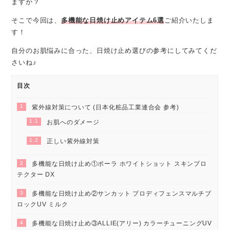
ますか？
そこで今回は、
多機能な日焼け止めアイテム6選
ご紹介いたしま
す！
自分のお肌悩みに合った、日焼け止め選びの参考にしてみてくだ
さいね♪
目次
1
紫外線対策について (日本化粧品工業連合会 参考)
1.1
お肌へのダメージ
1.2
正しい紫外線対策
2
多機能な日焼け止め①ポーラ ホワイトショット スキンプロ
テクター DX
3
多機能な日焼け止め②サンカット プロディフェンスマルチブ
ロックUV ミルク
4
多機能な日焼け止め③ALLIE(アリー) カラーチューニングUV