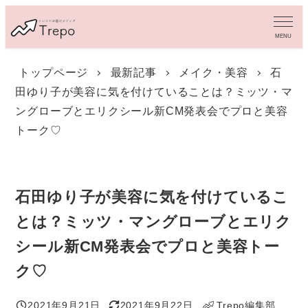
メ
イ
MENU
ン
コ
トップページ
最新記事
メイク・美容
石
ン
田ゆり子が美容に気を付けていることは？ミッツ・マ
テ
ン
ングローブとエリクシール新CM発表会でプロと美容
ツ
トーク♡
へ
移
動
石田ゆり子が美容に気を付けているこ
とは？ミッツ・マングローブとエリク
シール新CM発表会でプロと美容トー
ク♡
2021年9月21日
2021年9月22日
Trepo編集部