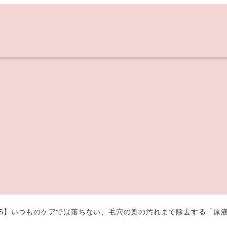
KERS】いつものケアでは落ちない、毛穴の奥の汚れまで除去する「