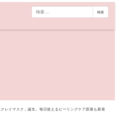
検
検索
索
原液クレイマスク」誕生。毎日使えるピーリングケア原液も新発