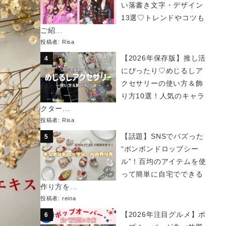
い落書き文字・デザイン
13選♡トレンドやコツも
ご紹...
投稿者:
Risa
【2026年保存版】推し活
にぴったり♡めじるしア
クセサリーの使い方＆飾
り方10選！人気のキャラ
クター...
投稿者:
Risa
【話題】SNSでバズった
“ボンボンドロップシー
ル”！百均のアイテムを使
って簡単に自宅でできる
作り方を...
投稿者:
reina
【2026年注目グルメ】ポ