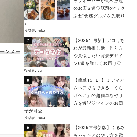
ップオーバーが食べ放題
のお店３選♡話題の“サク
ふわ”食感グルメを先取り
♪
投稿者:
ruka
【2025年最新】デコうち
わが最新推し活！作り方
ューンメー
や真似したい背景デザイ
ン6選を詳しくお届け♡
投稿者:
yui
【簡単4STEP】ミディア
◎
ムヘアでもできる「くら
げヘア」の超簡単なやり
方を解説♡ツインのお団
子が可愛...
投稿者:
ruka
【2025年最新版】くるみ
ちゃんヘアのやり方を徹