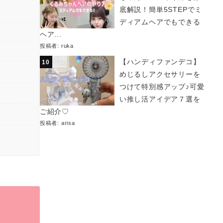
底解説！簡単5STEPでミ
ディアムヘアでもできる
ヘア...
投稿者:
ruka
【ハンディファンデコ】
めじるしアクセサリーを
つけて特別感アップ♪可愛
い推し活アイデア７選を
ご紹介♡
投稿者:
arisa