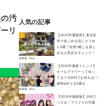
奥の汚
人気の記事
ピーリ
【2025年夏最新】東京近
郊で楽しめる流しそうめ
ん8選♡自然×癒しを楽し
める人気店をチェック！
投稿者:
Risa
【2026年最新トレンド】
モールフラワーって知っ
てる？100均でも作れる♡
材料&作り方5選を...
投稿者:
Risa
【2026年最新版】SNSで
バズる！プリクラの可愛