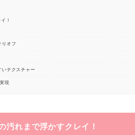
レイ！
そりオフ
すいテクスチャー
実現
の汚れまで浮かす
クレイ！