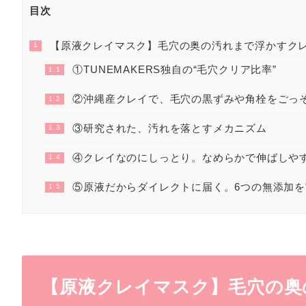
目次
【原液クレイマスク】毛穴の奥の汚れまで浮かすク
1
①TUNEMAKERS独自の“毛穴クリア比率”
1.1
②沖縄産クレイで、毛穴の黒ずみや角栓をごっ
1.2
③研究された、汚れを落とすメカニズム
1.3
④クレイなのにしっとり。なめらかで伸ばしや
1.4
⑤原液だからダイレクトに届く。6つの無添加を
1.5
【
原液クレイマスク
】
毛穴の奥