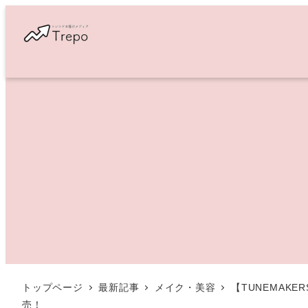
メ
イ
ン
コ
ン
テ
ン
ツ
へ
移
動
トップページ
最新記事
メイク・美容
【TUNEMA
売！