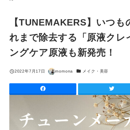
【TUNEMAKERS】い
れまで除去する「原液クレ
ングケア原液も新発売！
カテゴリー
2022年7月17日
momona
メイク・美容
投稿日
著
者