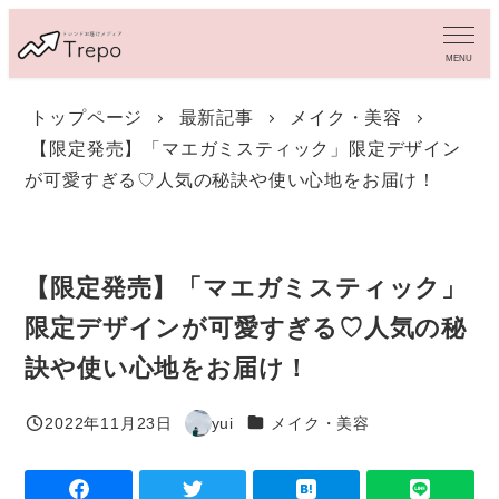
メ
イ
MENU
ン
コ
トップページ
最新記事
メイク・美容
ン
【限定発売】「マエガミスティック」限定デザイン
テ
ン
が可愛すぎる♡人気の秘訣や使い心地をお届け！
ツ
へ
移
動
【限定発売】「マエガミスティック」
限定デザインが可愛すぎる♡人気の秘
訣や使い心地をお届け！
カテゴリー
2022年11月23日
yui
メイク・美容
投稿日
著
者