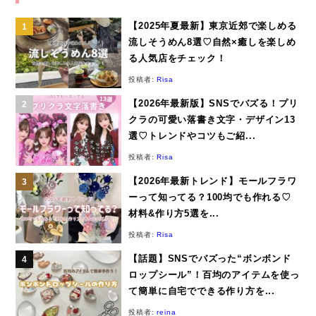
【2025年夏最新】東京近郊で楽しめる
流しそうめん8選♡自然×癒しを楽しめ
る人気店をチェック！
投稿者:
Risa
【2026年最新版】SNSでバズる！プリ
クラの可愛い落書き文字・デザイン13
選♡トレンドやコツもご紹...
投稿者:
Risa
【2026年最新トレンド】モールフラワ
ーって知ってる？100均でも作れる♡
材料&作り方5選を...
投稿者:
Risa
【話題】SNSでバズった“ボンボンド
ロップシール”！百均のアイテムを使っ
て簡単に自宅でできる作り方を...
投稿者:
reina