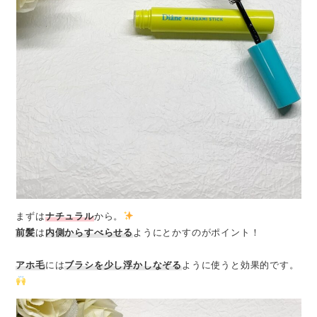
まずは
ナチュラル
から。
前髪
は
内側からすべらせる
ようにとかすのがポイント！
アホ毛
には
ブラシを少し浮かしなぞる
ように使うと効果的です。