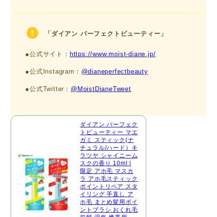
「ダイアン パーフェクトビューティー」
●公式サイト：
https://www.moist-diane.jp/
●公式Instagram：
@dianeperfectbeauty
●公式Twitter：
@MoistDianeTweet
ダイアン パーフェク
トビューティー マエ
ガミ スティック(ナ
チュラル/ハード）キ
ラツヤ シャイニーム
スクの香り 10ml |
限定 アホ毛 マスカ
ラ アホ毛スティック
ポイントリペア スタ
イリング 手直し ア
ホ毛 まとめ髪用ポイ
ントブラシ おくれ毛