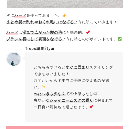
次に
ハード
を使ってみました。
まとめ髪の乱れやおくれ毛
には
なぞる
ように塗っていきます！
ハード
は
湿気で広がった髪の毛
にも効果的。
ブラシを横にして表面をなぞる
ように塗るのがポイントです。
Trepo編集部yui
どちらもつけると
すぐに固まり
スタイリング
できちゃいました！
時間がかからず本当に手軽に使えるのが嬉し
い。
べたつきも少なく
て不快感もなし◎
爽やかな
シャイニームスクの香り
に包まれて
一日良い気持ちで過ごせそう。