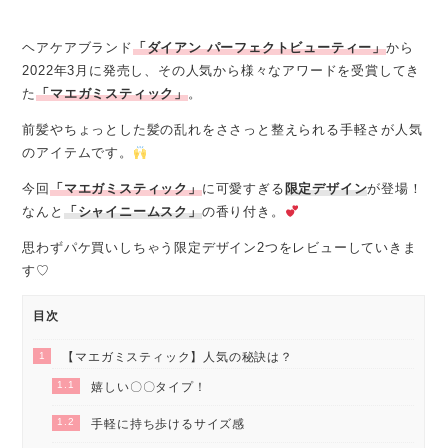
ヘアケアブランド
「ダイアン パーフェクトビューティー」
から
2022年3月に発売し、その人気から様々なアワードを受賞してき
た
「マエガミスティック」
。
前髪やちょっとした髪の乱れをささっと整えられる手軽さが人気
のアイテムです。
今回
「マエガミスティック」
に可愛すぎる
限定デザイン
が登場！
なんと
「シャイニームスク」
の香り付き。
思わずパケ買いしちゃう限定デザイン2つをレビューしていきま
す♡
目次
1
【マエガミスティック】人気の秘訣は？
1.1
嬉しい〇〇タイプ！
1.2
手軽に持ち歩けるサイズ感