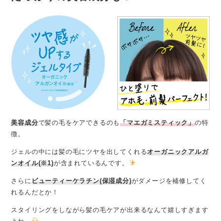
美容成分
で髪の毛をケアできるのも
「マエガミスティック」
の特
徴。
ジェルの中には髪の毛にツヤを出してくれる
オーガニックアルガ
ンオイル(※1)
が含まれているんです。
さらに
ビューティーケラチン(保湿成分)
がダメージを補修してく
れるんだとか！
スタイリングをしながら髪の毛ケアが出来るなんて嬉しすぎます