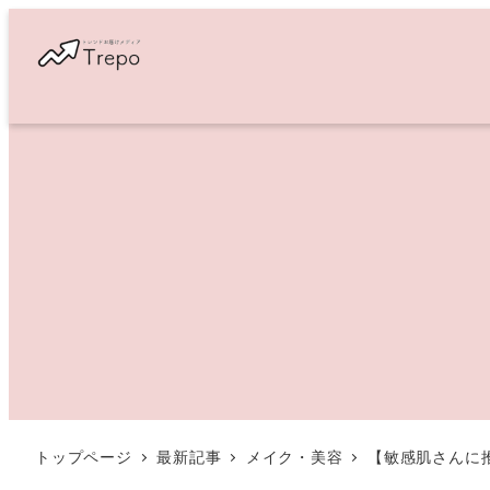
メ
イ
ン
コ
ン
テ
ン
ツ
へ
移
動
トップページ
最新記事
メイク・美容
【敏感肌さんに