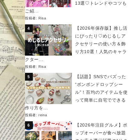
13選♡トレンドやコツも
ご紹...
投稿者:
Risa
【2026年保存版】推し活
にぴったり♡めじるしア
クセサリーの使い方＆飾
り方10選！人気のキャラ
クター...
投稿者:
Risa
【話題】SNSでバズった
“ボンボンドロップシー
ル”！百均のアイテムを使
って簡単に自宅でできる
作り方を...
投稿者:
reina
【2026年注目グルメ】ポ
ップオーバーが食べ放題