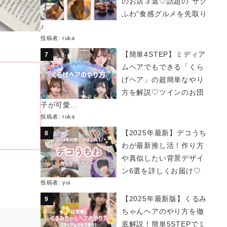
のお店３選♡話題の“サク
ふわ”食感グルメを先取り
♪
投稿者:
ruka
【簡単4STEP】ミディア
ムヘアでもできる「くら
げヘア」の超簡単なやり
方を解説♡ツインのお団
子が可愛...
投稿者:
ruka
【2025年最新】デコうち
わが最新推し活！作り方
や真似したい背景デザイ
ン6選を詳しくお届け♡
投稿者:
yui
【2025年最新版】くるみ
ちゃんヘアのやり方を徹
底解説！簡単5STEPでミ