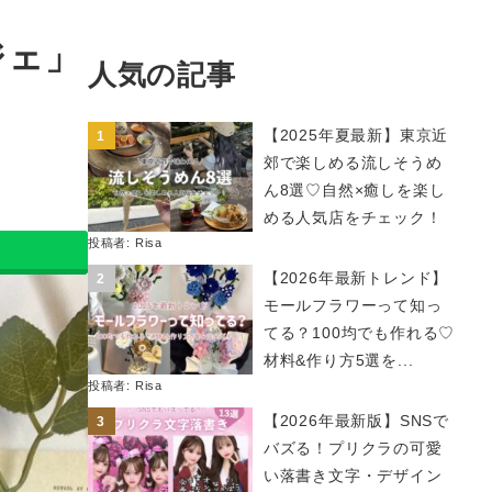
ジェ」
人気の記事
【2025年夏最新】東京近
郊で楽しめる流しそうめ
ん8選♡自然×癒しを楽し
める人気店をチェック！
投稿者:
Risa
【2026年最新トレンド】
モールフラワーって知っ
てる？100均でも作れる♡
材料&作り方5選を...
投稿者:
Risa
【2026年最新版】SNSで
バズる！プリクラの可愛
い落書き文字・デザイン