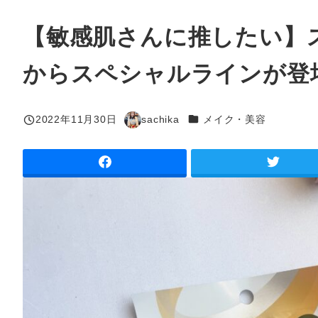
【敏感肌さんに推したい】
からスペシャルラインが登
カテゴリー
2022年11月30日
sachika
メイク・美容
投稿日
著
者