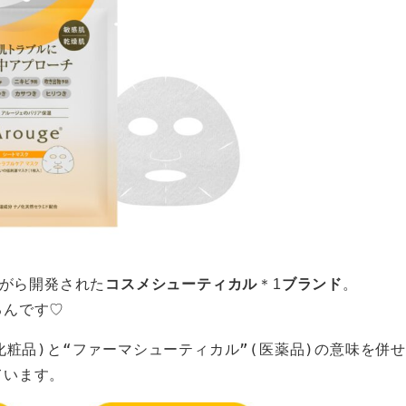
がら開発された
コスメシューティカル
＊1
ブランド
。
るんです♡
化粧品)と“ファーマシューティカル”(医薬品)の意味を併
ています。