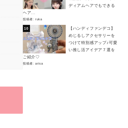
ディアムヘアでもできる
ヘア...
投稿者:
ruka
【ハンディファンデコ】
めじるしアクセサリーを
つけて特別感アップ♪可愛
い推し活アイデア７選を
ご紹介♡
投稿者:
arisa