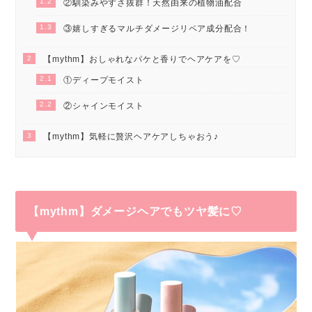
1.2
②馴染みやすさ抜群！天然由来の植物油配合
1.3
③嬉しすぎるマルチダメージリペア成分配合！
2
【mythm】おしゃれなパケと香りでヘアケアを♡
2.1
①ディープモイスト​
2.2
②シャインモイスト
3
【mythm】気軽に贅沢ヘアケアしちゃおう♪
【mythm】ダメージヘアでもツヤ髪に♡