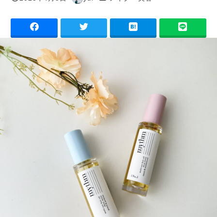
投稿日
著
者