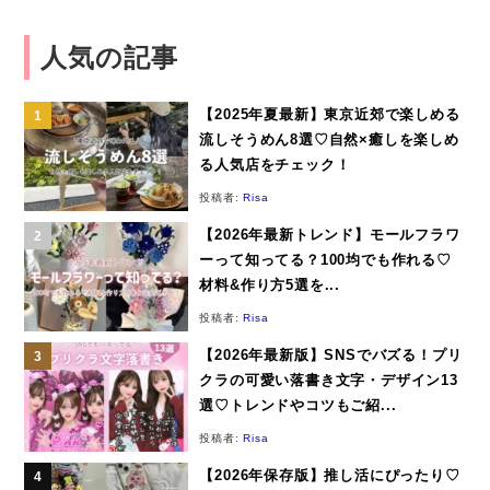
人気の記事
【2025年夏最新】東京近郊で楽しめる
流しそうめん8選♡自然×癒しを楽しめ
る人気店をチェック！
投稿者:
Risa
【2026年最新トレンド】モールフラワ
ーって知ってる？100均でも作れる♡
材料&作り方5選を...
投稿者:
Risa
【2026年最新版】SNSでバズる！プリ
クラの可愛い落書き文字・デザイン13
選♡トレンドやコツもご紹...
投稿者:
Risa
【2026年保存版】推し活にぴったり♡