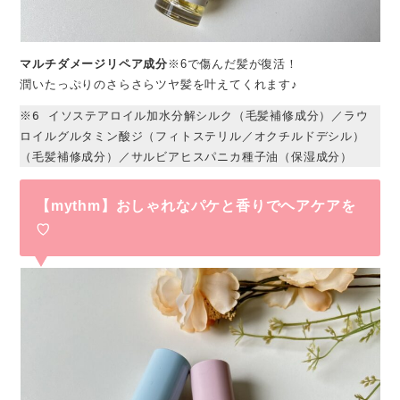
マルチダメージリペア成分
※6で傷んだ髪が復活！
潤いたっぷりのさらさらツヤ髪を叶えてくれます♪
※6 イソステアロイル加水分解シルク（毛髪補修成分）／ラウ
ロイルグルタミン酸ジ（フィトステリル／オクチルドデシル）
（毛髪補修成分）／サルビアヒスパニカ種子油（保湿成分）
【mythm】おしゃれなパケと香りでヘアケアを
♡