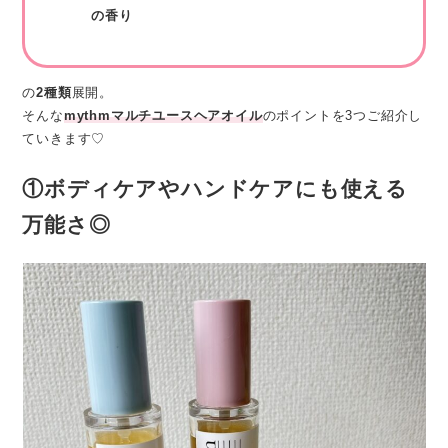
の香り
の
2種類
展開。
そんな
mythmマルチユースヘアオイル
のポイントを3つご紹介し
ていきます♡
①
ボディケアやハンドケア
にも使える
万能さ◎