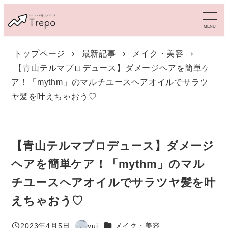
メ
イ
MENU
ン
コ
トップページ
最新記事
メイク・美容
ン
【青山テルマプロデュース】ダメージヘアを簡単ケ
テ
ン
ア！「mythm」のマルチユースヘアオイルでサラツ
ツ
ヤ髪を叶えちゃおう♡
へ
移
動
【青山テルマプロデュース】ダメージ
ヘアを簡単ケア！「mythm」のマル
チユースヘアオイルでサラツヤ髪を叶
えちゃおう♡
カテゴリー
2023年4月5日
yui
メイク・美容