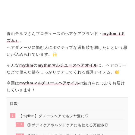
青山テルマさんプロデュースのヘアケアブランド・
mythm（ミ
ズム）
。
ヘアダメージに悩む人にポジティブな選択肢を届けたいという思
いが込められています。
そんな
mythm
の
mythmマルチユースヘアオイル
は、ヘアカラー
などで傷んだ髪をしっかりケアしてくれる優秀アイテム。
今回は
mythmマルチユースヘアオイル
の魅力をたっぷりお届け
していきます！
目次
1
【mythm】ダメージヘアでもツヤ髪に♡
1.1
①ボディケアやハンドケアにも使える万能さ◎