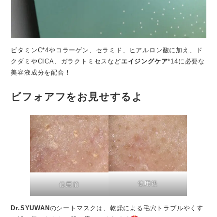
ビタミンC*4やコラーゲン、セラミド、ヒアルロン酸に加え、ド
クダミやCICA、ガラクトミセスなど
エイジングケア
*14に必要な
美容液成分を配合！
ビフォアフをお見せするよ
使用後
使用前
Dr.SYUWAN
のシートマスクは、乾燥による毛穴トラブルやくす