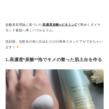
炭酸美容理論に基づいた
高濃度炭酸×ビタミンC
で艶めくダイヤ
モンド素肌へ導くバブルセラム。
洗顔後、化粧水の前に仕込むだけの簡単スキンケアができちゃい
ます！
1.高濃度*炭酸**泡でキメの整った肌土台を作る