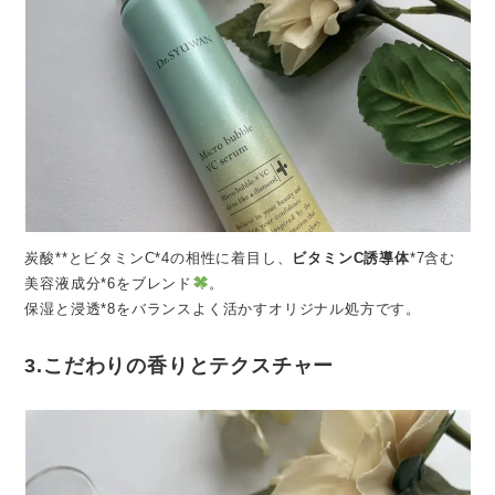
炭酸**とビタミンC*4の相性に着目し、
ビタミンC誘導体
*7含む
美容液成分*6をブレンド
。
保湿と浸透*8をバランスよく活かすオリジナル処方です。
3.こだわりの香りとテクスチャー