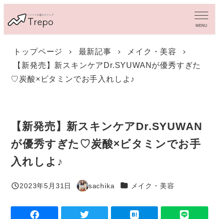
メ
イ
MENU
ン
コ
トップページ
最新記事
メイク・美容
ン
【新発売】新スキンケアDr.SYUWANが優秀すぎた
テ
ン
♡炭酸×ビタミンでお手入れしよ♪
ツ
へ
移
動
【新発売】新スキンケアDr.SYUWAN
が優秀すぎた♡炭酸×ビタミンでお手
入れしよ♪
カテゴリー
2023年5月31日
sachika
メイク・美容
投稿日
著
者