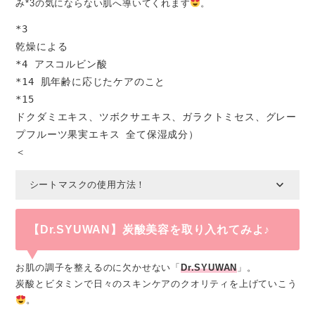
み*3の気にならない肌へ導いてくれます
。
*3

乾燥による

*4 アスコルビン酸

*14 肌年齢に応じたケアのこと

*15

ドクダミエキス、ツボクサエキス、ガラクトミセス、グレー
プフルーツ果実エキス 全て保湿成分）

＜
シートマスクの使用方法！
【Dr.SYUWAN】炭酸美容を取り入れてみよ♪
お肌の調子を整えるのに欠かせない「
Dr.SYUWAN
」。
炭酸とビタミンで日々のスキンケアのクオリティを上げていこう
。