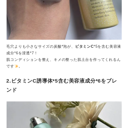
毛穴よりも小さなサイズの炭酸*泡が、
ビタミンC
*5を含む美容液
成分*6を浸透*7！
肌コンディションを整え、キメの整った肌土台を作ってくれるん
です
。
2.
ビタミン
C誘導体*5含む美容液成分*6をブレ
ンド