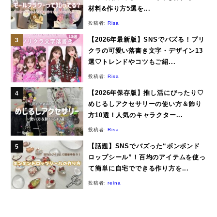
材料&作り方5選を...
投稿者:
Risa
【2026年最新版】SNSでバズる！プリ
クラの可愛い落書き文字・デザイン13
選♡トレンドやコツもご紹...
投稿者:
Risa
【2026年保存版】推し活にぴったり♡
めじるしアクセサリーの使い方＆飾り
方10選！人気のキャラクター...
投稿者:
Risa
【話題】SNSでバズった“ボンボンド
ロップシール”！百均のアイテムを使っ
て簡単に自宅でできる作り方を...
投稿者:
reina