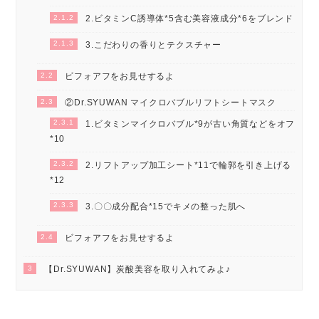
2.1.2
2.ビタミンC誘導体*5含む美容液成分*6をブレンド
2.1.3
3.こだわりの香りとテクスチャー
2.2
ビフォアフをお見せするよ
2.3
②Dr.SYUWAN マイクロバブルリフトシートマスク
2.3.1
1.ビタミンマイクロバブル*9が古い角質などをオフ
*10
2.3.2
2.リフトアップ加工シート*11で輪郭を引き上げる
*12
2.3.3
3.〇〇成分配合*15でキメの整った肌へ
2.4
ビフォアフをお見せするよ
3
【Dr.SYUWAN】炭酸美容を取り入れてみよ♪