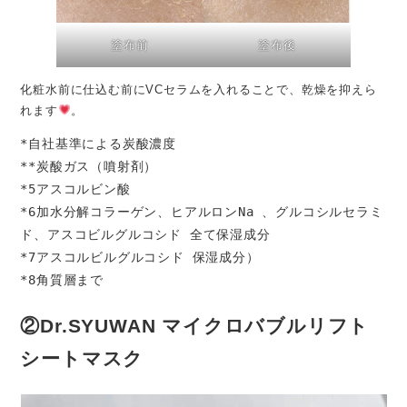
塗布前
塗布後
化粧水前に仕込む前にVCセラムを入れることで、乾燥を抑えら
れます
。
*自社基準による炭酸濃度

**炭酸ガス（噴射剤）

*5アスコルビン酸

*6加水分解コラーゲン、ヒアルロンNa 、グルコシルセラミ
ド、アスコビルグルコシド 全て保湿成分

*7アスコルビルグルコシド 保湿成分）

*8角質層まで
②Dr.SYUWAN マイクロバブルリフト
シートマスク