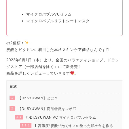
マイクロバブルVCセラム
マイクロバブルリフトシートマスク
の2種類！
炭酸とビタミンに着目した本格スキンケア商品なんです♡
2023年6月1日（木）より、全国のバラエティショップ、ドラッ
グストア（一部店舗を除く）にて新発売！
商品を詳しくレビューしていきます
。
目次
1
【Dr.SYUWAN】とは？
2
【Dr.SYUWAN】商品特徴をレポ♡
2.1
①Dr.SYUWAN VC マイクロバブルセラム
2.1.1
1.高濃度*炭酸**泡でキメの整った肌土台を作る