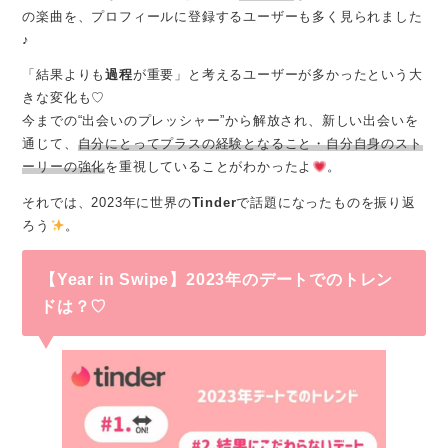
の楽曲を、プロフィールに登録するユーザーも多く見られました
♪
「結果よりも
過程
が重要」と考えるユーザーが多かったという大
きな変化も♡
今までの“出会いのプレッシャー”から解放され、新しい出会いを
通じて、
自分にとってプラスの経験となること・自分自身のスト
ーリーの強化
を重視していることがわかったよ
。
それでは、2023年に世界の
Tinder
で話題になったものを振り返
ろう
。
【Year in Swipe】2023年のデートでのトレン
ドは？♡