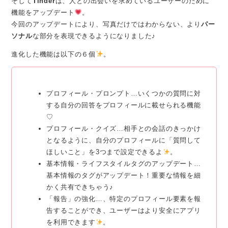
そして
Tinder
は、人との出会いを求めているユーザーのために
機能をアップデート
。
今回のアップデートにより、写真だけではわからない、より
パー
ソナル
な部分を表現できるようになりました♪
進化した機能は以下の６個
。
プロフィール・プロンプト…いくつかの質問に対
する自分の回答をプロフィールに載せられる機能
♡
プロフィール・クイズ…相手との会話のきっかけ
となるように、自分のプロフィールに「質問して
ほしいこと」を3つまで設定できるよ
。
基本情報・ライフスタイルタグのアップデート…
基本情報のタグがアップデート！重要な情報を細
かく共有できちゃう♪
「報告」の強化…、特定のプロフィール要素を報
告することができ、ユーザーはより安全にアプリ
を利用できます
。