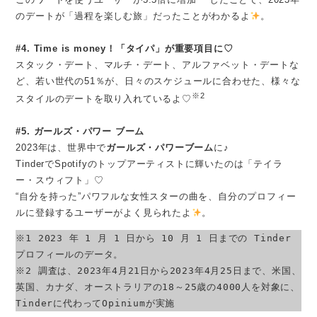
のデートが「過程を楽しむ旅」だったことがわかるよ
。
#4. Time is money！「タイパ」が重要項目に♡
スタック・デート、マルチ・デート、アルファベット・デートな
ど、若い世代の51％が、日々のスケジュールに合わせた、様々な
※2
スタイルのデートを取り入れているよ♡
#5. ガールズ・パワー ブーム
2023年は、世界中で
ガールズ・パワーブーム
に♪
TinderでSpotifyのトップアーティストに輝いたのは「テイラ
ー・スウィフト」♡
“自分を持った”パワフルな女性スターの曲を、自分のプロフィー
ルに登録するユーザーがよく見られたよ
。
※1 2023 年 1 月 1 日から 10 月 1 日までの Tinder 
プロフィールのデータ。

※2 調査は、2023年4月21日から2023年4月25日まで、米国、
英国、カナダ、オーストラリアの18～25歳の4000人を対象に、
Tinderに代わってOpiniumが実施