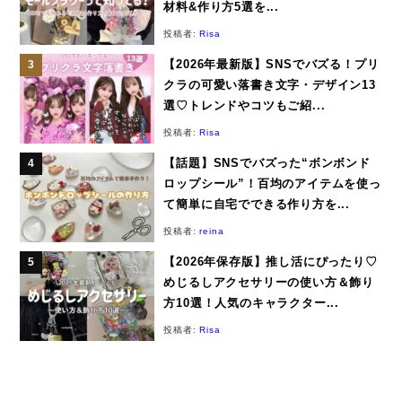
材料&作り方5選を...
投稿者:
Risa
【2026年最新版】SNSでバズる！プリ
クラの可愛い落書き文字・デザイン13
選♡トレンドやコツもご紹...
投稿者:
Risa
【話題】SNSでバズった“ボンボンド
ロップシール”！百均のアイテムを使っ
て簡単に自宅でできる作り方を...
投稿者:
reina
【2026年保存版】推し活にぴったり♡
めじるしアクセサリーの使い方＆飾り
方10選！人気のキャラクター...
投稿者:
Risa