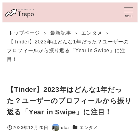
メ
イ
MENU
ン
コ
トップページ
最新記事
エンタメ
ン
【Tinder】2023年はどんな1年だった？ユーザーの
テ
ン
プロフィールから振り返る「Year in Swipe」に注
ツ
目！
へ
移
動
【Tinder】2023年はどんな1年だっ
た？ユーザーのプロフィールから振り
返る「Year in Swipe」に注目！
カテゴリー
2023年12月20日
ruka
エンタメ
投稿日
著
者