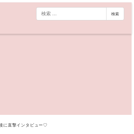
検
検索
索
受賞後に直撃インタビュー♡