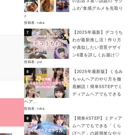
のお店３選♡話題の“サク
ふわ”食感グルメを先取り
♪
投稿者:
ruka
【2025年最新】デコうち
わが最新推し活！作り方
や真似したい背景デザイ
ン6選を詳しくお届け♡
投稿者:
yui
【2025年最新版】くるみ
ちゃんヘアのやり方を徹
底解説！簡単5STEPでミ
ディアムヘアでもできる
ヘア...
投稿者:
ruka
【簡単4STEP】ミディア
ムヘアでもできる「くら
げヘア」の超簡単なやり