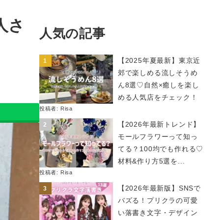
人さ
人気の記事
【2025年夏最新】東京近
郊で楽しめる流しそうめ
ん8選♡自然×癒しを楽し
める人気店をチェック！
投稿者:
Risa
【2026年最新トレンド】
モールフラワーって知っ
てる？100均でも作れる♡
材料&作り方5選を...
投稿者:
Risa
【2026年最新版】SNSで
バズる！プリクラの可愛
い落書き文字・デザイン