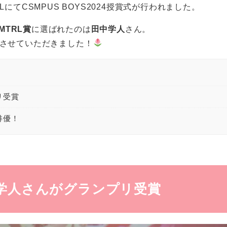
ALLにてCSMPUS BOYS2024授賞式が行われました。
TRL賞
に選ばれたのは
田中学人
さん。
をさせていただきました！
リ受賞
俳優！
学人
さんがグランプリ受賞