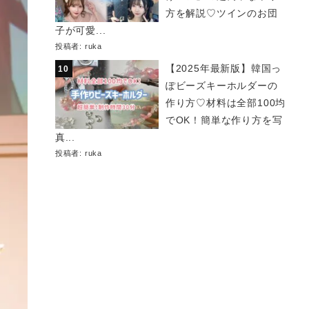
方を解説♡ツインのお団
子が可愛...
投稿者:
ruka
【2025年最新版】韓国っ
ぽビーズキーホルダーの
作り方♡材料は全部100均
でOK！簡単な作り方を写
真...
投稿者:
ruka