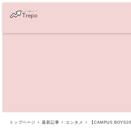
メ
イ
ン
コ
ン
テ
ン
ツ
へ
移
動
トップページ
最新記事
エンタメ
【CAMPUS BO