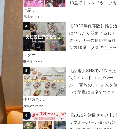
13選♡トレンドやコツも
ご紹...
投稿者:
Risa
【2026年保存版】推し活
にぴったり♡めじるしア
クセサリーの使い方＆飾
り方10選！人気のキャラ
クター...
投稿者:
Risa
【話題】SNSでバズった
“ボンボンドロップシー
ル”！百均のアイテムを使
って簡単に自宅でできる
作り方を...
投稿者:
reina
【2026年注目グルメ】ポ
ップオーバーが食べ放題