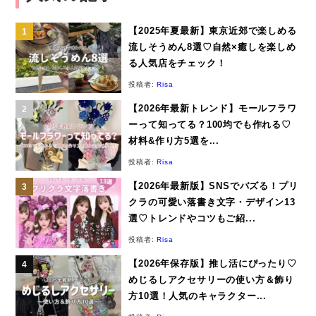
【2025年夏最新】東京近郊で楽しめる
流しそうめん8選♡自然×癒しを楽しめ
る人気店をチェック！
投稿者:
Risa
【2026年最新トレンド】モールフラワ
ーって知ってる？100均でも作れる♡
材料&作り方5選を...
投稿者:
Risa
【2026年最新版】SNSでバズる！プリ
クラの可愛い落書き文字・デザイン13
選♡トレンドやコツもご紹...
投稿者:
Risa
【2026年保存版】推し活にぴったり♡
めじるしアクセサリーの使い方＆飾り
方10選！人気のキャラクター...