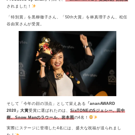
されました！
「特別賞」を黒柳徹子さん、「50th大賞」を林真理子さん、松任
谷由実さんが受賞。
そして「今年の顔の頂点」として栄えある
「ananAWARD
2020」大賞
受賞に選ばれたのは、
SixTONEのSジェシー、田中
樹、Snow Manのラウール、岩本照
の4名！
実際にステージに登壇した4名には、盛大な祝福が送られまし
た！