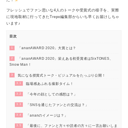
フレッシュでファン思いな4人のトークや受賞式の様子を、実際
に現地取材に行ってきたTrepo編集部からいち早くお届けしちゃ
います♪
目次
1
「ananAWARD 2020」大賞とは？
2
「ananAWARD 2020」栄えある初受賞者はSixTONES、
Snow Man！
3
気になる授賞式トーク・ビジュアルをたっぷり公開！
3.1
臨場感あふれる撮影タイム！
3.2
「今年の顔としての感想は？」
3.3
「SNSを通じたファンとの交流は？」
3.4
「ananのイメージは？」
3.5
「最後に、ファンと方々や読者の方々に一言お願いしま