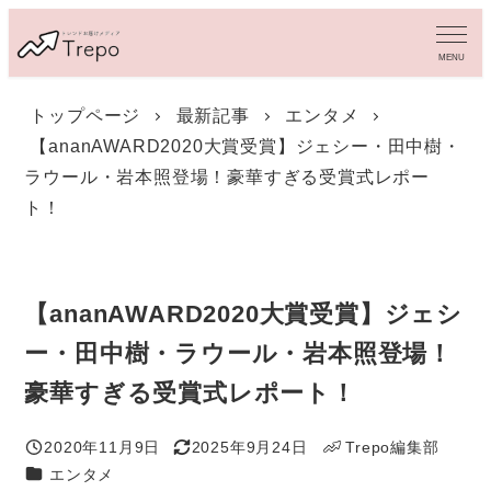
メ
イ
MENU
ン
コ
トップページ
最新記事
エンタメ
ン
【ananAWARD2020大賞受賞】ジェシー・田中樹・
テ
ン
ラウール・岩本照登場！豪華すぎる受賞式レポー
ツ
ト！
へ
移
動
【ananAWARD2020大賞受賞】ジェシ
ー・田中樹・ラウール・岩本照登場！
豪華すぎる受賞式レポート！
2020年11月9日
2025年9月24日
Trepo編集部
投稿日
更新日
著
カテゴリー
エンタメ
者