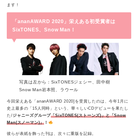
ます！
「ananAWARD 2020」栄えある初受賞者は
SixTONES、Snow Man！
写真は左から：SixTONESジェシー、田中樹
Snow Man岩本照、ラウール
今回栄えある「ananAWARD 2020]を受賞したのは、今年1月に
史上最多の「15人同時」という、華々しいCDデビューを果たし
た/
ジャニーズグループ
「SixTONES(ストーンズ)」と「Snow
Man(スノーマン)」
！
彼らが表紙を飾った刊は、次々に重版を記録。