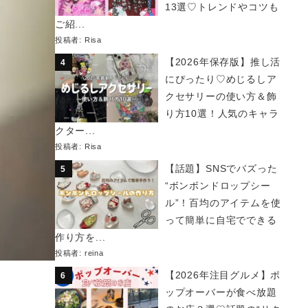
13選♡トレンドやコツも
ご紹...
投稿者:
Risa
【2026年保存版】推し活
にぴったり♡めじるしア
クセサリーの使い方＆飾
り方10選！人気のキャラ
クター...
投稿者:
Risa
【話題】SNSでバズった
“ボンボンドロップシー
ル”！百均のアイテムを使
って簡単に自宅でできる
作り方を...
投稿者:
reina
【2026年注目グルメ】ポ
ップオーバーが食べ放題