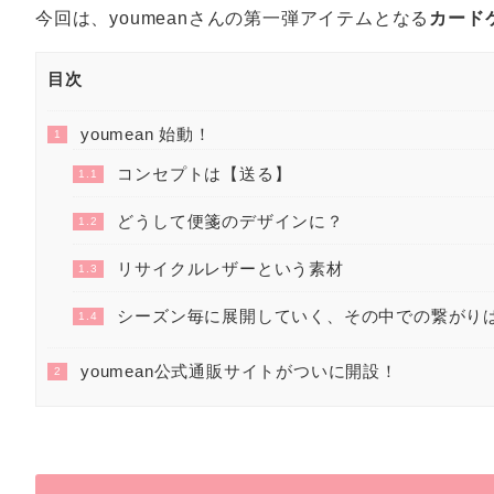
今回は、youmeanさんの第一弾アイテムとなる
カード
目次
youmean 始動！
1
コンセプトは【送る】
1.1
どうして便箋のデザインに？
1.2
リサイクルレザーという素材
1.3
シーズン毎に展開していく、その中での繋がり
1.4
youmean公式通販サイトがついに開設！
2