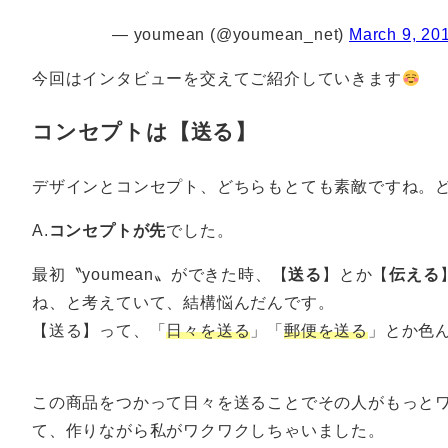
— youmean (@youmean_net)
March 9, 20
今回はインタビューを交えてご紹介していきます
コンセプトは【送る】
デザインとコンセプト、どちらもとても素敵ですね。
A.
コンセプトが先
でした。
最初〝youmean〟ができた時、【
送る
】とか【
伝える
ね、と考えていて、結構悩んだんです。
【送る】って、「
日々を送る
」「
郵便を送る
」とか色
この商品をつかって日々を送ることでその人がもっと
て、作りながら私がワクワクしちゃいました。
作り手が楽しんで作っているということを、届ける人