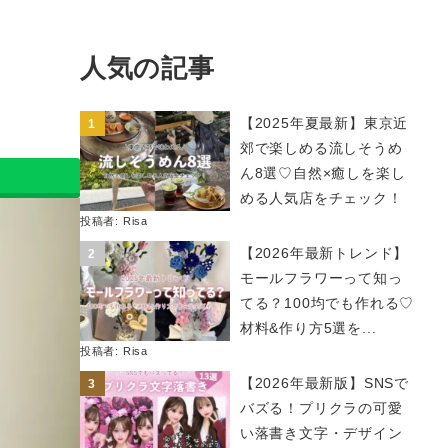
人気の記事
【2025年夏最新】東京近
郊で楽しめる流しそうめ
ん8選♡自然×癒しを楽し
める人気店をチェック！
投稿者:
Risa
【2026年最新トレンド】
モールフラワーって知っ
てる？100均でも作れる♡
材料&作り方5選を...
投稿者:
Risa
【2026年最新版】SNSで
バズる！プリクラの可愛
い落書き文字・デザイン