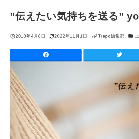
”伝えたい気持ちを送る” y
カテ
2019年4月8日
2022年11月1日
Trepo編集部
投稿日
更新日
著
者