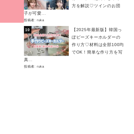
方を解説♡ツインのお団
子が可愛...
投稿者:
ruka
【2025年最新版】韓国っ
ぽビーズキーホルダーの
作り方♡材料は全部100均
でOK！簡単な作り方を写
真...
投稿者:
ruka