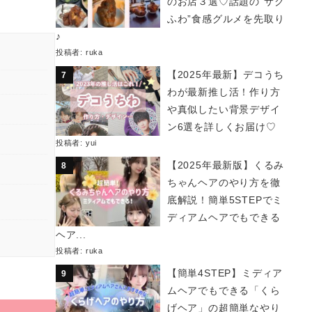
のお店３選♡話題の“サク
ふわ”食感グルメを先取り
♪
投稿者:
ruka
【2025年最新】デコうち
わが最新推し活！作り方
や真似したい背景デザイ
ン6選を詳しくお届け♡
投稿者:
yui
【2025年最新版】くるみ
ちゃんヘアのやり方を徹
底解説！簡単5STEPでミ
ディアムヘアでもできる
ヘア...
投稿者:
ruka
【簡単4STEP】ミディア
ムヘアでもできる「くら
げヘア」の超簡単なやり